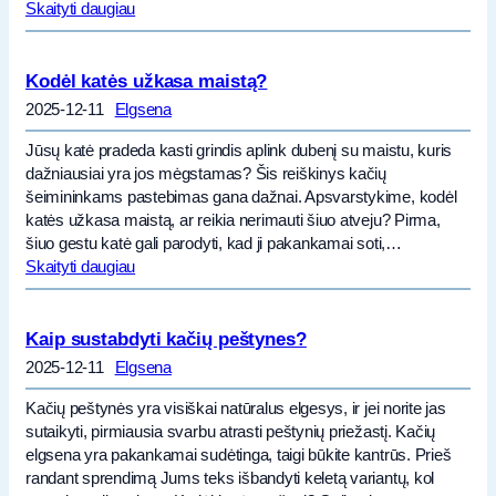
Skaityti daugiau
Kodėl katės užkasa maistą?
2025-12-11
Elgsena
Jūsų katė pradeda kasti grindis aplink dubenį su maistu, kuris
dažniausiai yra jos mėgstamas? Šis reiškinys kačių
šeimininkams pastebimas gana dažnai. Apsvarstykime, kodėl
katės užkasa maistą, ar reikia nerimauti šiuo atveju? Pirma,
šiuo gestu katė gali parodyti, kad ji pakankamai soti,…
Skaityti daugiau
Kaip sustabdyti kačių peštynes?
2025-12-11
Elgsena
Kačių peštynės yra visiškai natūralus elgesys, ir jei norite jas
sutaikyti, pirmiausia svarbu atrasti peštynių priežastį. Kačių
elgsena yra pakankamai sudėtinga, taigi būkite kantrūs. Prieš
randant sprendimą Jums teks išbandyti keletą variantų, kol