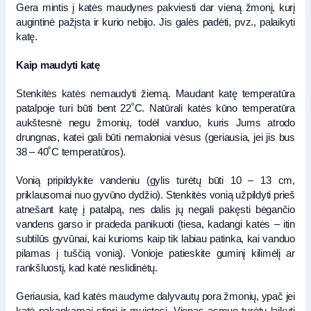
Gera mintis į katės maudynes pakviesti dar vieną žmonį, kurį
augintinė pažįsta ir kurio nebijo. Jis galės padėti, pvz., palaikyti
katę.
Kaip maudyti katę
Stenkitės katės nemaudyti žiemą. Maudant katę temperatūra
patalpoje turi būti bent 22˚C. Natūrali katės kūno temperatūra
aukštesnė negu žmonių, todėl vanduo, kuris Jums atrodo
drungnas, katei gali būti nemaloniai vėsus (geriausia, jei jis bus
38 – 40˚C temperatūros).
Vonią pripildykite vandeniu (gylis turėtų būti 10 – 13 cm,
priklausomai nuo gyvūno dydžio). Stenkitės vonią užpildyti prieš
atnešant katę į patalpą, nes dalis jų negali pakęsti bėgančio
vandens garso ir pradeda panikuoti (tiesa, kadangi katės – itin
subtilūs gyvūnai, kai kurioms kaip tik labiau patinka, kai vanduo
pilamas į tuščią vonią). Vonioje patieskite guminį kilimėlį ar
rankšluostį, kad katė neslidinėtų.
Geriausia, kad katės maudyme dalyvautų pora žmonių, ypač jei
katė pakankamai stipri ir muistosi. Vienas asmuo turėtų laikyti