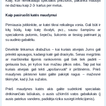
Katę, kuri nereikalauja specialios priežiūros, pakanka maudyti
ne dažniau kaip 2-3- kartus per metus.
Kaip pasiruošti katės maudymui
Pirmiausia įsitikinkite, ar katei tikrai reikalinga vonia. Gali būti ir
kitų būdų, kaip katę išvalyti, pvz., sausu šampūnu ar
specialiomis putomis, šepečiu, šukomis ar tiesiog patrinant ją
su audinio gabalėliu.
Dėvėkite tinkamus drabužius – kai kuriais atvejais Jums gali
prireikti apsaugos, kadangi katė gali draskytis. Senas megztinis
ar marškinėliai ilgomis rankovėmis gali šiek tiek padėti –
geriausia bus, jei kyšos kuo mažiau plikos odos. Taip pat kai
kuriais atvejais gali tekti „apsišarvuoti“ ir pirštinėmis. Prieš
maudynes piktesnei katei galite pakirpti nagus – mažesnė
tikimybė, kad ji Jus sužalos.
Prieš maudynes katės akis galite sudrėkinti specialiais
drėkinančiais lašiukais, o ausis užkimšti vatos gabaliukais (į
ausis patekus vandens, padidėja rizika susirgti infekcijomis).