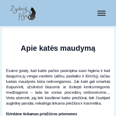
Apie katės maudymą
Esame įpratę, kad katės pačios pasirūpina savo higiena ir kad
dauguma jų vengia vandens (aišku, pasitaiko ir išimčių), tačiau
kartais maudynės būna neišvengiamos. Juk katė gali smarkiai
išsipurvinti, užsikrėsti blusomis ar išsitepti kenksmingomis
medžiagomis – tada be vonios procedūrų neišsiversime…
Verta atsiminti, jog tiek kasdienei katės priežiūrai, tiek čiustijant
augintinę parodai, reikalinga tinkama priežiūra ir kosmetika.
Išrinkime tinkamas priežiūros priemones