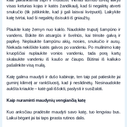
visas keturias kojas ir katės žandikaulį, kad ši negalėtų atverti
snukučio (tik įsitikinkite, kad ji gali laisvai kvėpuoti). Laikykite
katę tvirtai, kad ši negalėtų išsisukti iš gniaužtų.
Plaukite katę žemyn nuo kaklo. Naudokite truputį šampūno ir
vandens. Būkite itin atsargūs ir švelnūs, kai trinsite galvą ir
papilvę. Neplaukite šampūnu akių, nosies, snukučio ir ausų.
Niekada nekiškite katės galvos po vandeniu. Po muilinimo katę
kruopščiai nuplaukite vonios vandeniu, tada porą kartų
skalaukite vandeniu iš kaušo ar čiaupo. Būtinai iš kailiuko
pašalinkite visą muilą.
Katę galima maudyti ir dušo kabinoje, ten taip pat patieskite jai
guminį kilimėlį ar rankšluostį, kad ji neslidinėtų. Nesinaudokite
aukšta kriaukle – katė gali iššokti, paslysti ir susižaloti.
Kaip nuraminti maudynių vengiančią katę
Kuo anksčiau pradėsite maudyti savo katę, tuo lengviau bus.
Laikui bėgant jai tai taps įprasta rutinos dalis.