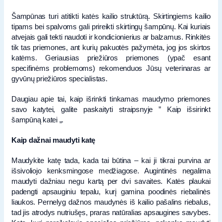
Šampūnas turi atitikti katės kailio struktūrą. Skirtingiems kailio
tipams bei spalvoms gali prireikti skirtingų šampūnų. Kai kuriais
atvejais gali tekti naudoti ir kondicionierius ar balzamus. Rinkitės
tik tas priemones, ant kurių pakuotės pažymėta, jog jos skirtos
katėms. Geriausias priežiūros priemones (ypač esant
specifinėms problemoms) rekomenduos Jūsų veterinaras ar
gyvūnų priežiūros specialistas.
Daugiau apie tai, kaip išrinkti tinkamas maudymo priemones
savo katytei, galite paskaityti straipsnyje ” Kaip išsirinkt
šampūną katei „.
Kaip dažnai maudyti katę
Maudykite katę tada, kada tai būtina – kai ji tikrai purvina ar
išsivoliojo kenksmingose medžiagose. Augintinės negalima
maudyti dažniau negu kartą per dvi savaites. Katės plaukai
padengti apsauginiu tepalu, kurį gamina poodinės riebalinės
liaukos. Pernelyg dažnos maudynės iš kailio pašalins riebalus,
tad jis atrodys nutriušęs, praras natūralias apsaugines savybes.