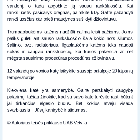
vandenį, o tada apgobkite ją sausu rankšluosčiu. Kai
rankšluostis pasidarys drėgnas, paimkite kitą. Galite pabandyti
rankšluosčius dar prieš maudynes sušildyti džiovintuvu.
Trumpaplaukėms katėms nudžiūti galima leisti pačioms. Joms
patiks gulėti ant sauso rankšluosčio šalia kokio nors šilumos
šaltinio, pvz, radiatoriaus. Ilgaplaukėms katėms teks naudoti
šukas ir daugiau rankšluosčių, kai kurios pakenčia ar net
mėgsta sausinimo procedūras procedūras džiovintuvu.
12 valandų po vonios katę laikykite sausoje patalpoje 20 laipsnių
temperatūroje.
Kiekviena katė yra asmenybė. Galite perskaityti daugybę
patarimų, tačiau žinokite, kad su savo kate turėsite rasti būtent
jai tinkančius elgesio būdus. Bet kokius atveju visada
svarbiausia – Jūsų kantrybė ir atidumas.
© Autoriaus teisės priklauso UAB Vetvila