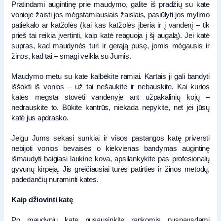
Pratindami augintinę prie maudymo, galite iš pradžių su kate
vonioje žaisti jos mėgstamiausiais žaislais, pasiūlyti jos mylimo
patiekalo ar katžolės (kai kas katžolės įberia ir į vandenį – tik
prieš tai reikia įvertinti, kaip katė reaguoja į šį augalą). Jei katė
supras, kad maudynės turi ir gerąją pusę, jomis mėgausis ir
žinos, kad tai – smagi veikla su Jumis.
Maudymo metu su kate kalbėkite ramiai. Kartais ji gali bandyti
iššokti iš vonios – už tai nešaukite ir nebauskite. Kai kurios
katės mėgsta stovėti vandenyje ant užpakalinių kojų –
nedrauskite to. Būkite kantrūs, niekada nepykite, net jei jūsų
katė jus apdrasko.
Jeigu Jums sekasi sunkiai ir visos pastangos katę priversti
nebijoti vonios bevaisės o kiekvienas bandymas augintinę
išmaudyti baigiasi laukine kova, apsilankykite pas profesionalų
gyvūnų kirpėją. Jis greičiausiai turės patirties ir žinos metodų,
padedančių nuraminti kates.
Kaip džiovinti katę
Po maudynių katę nusausinkite rankomis nuspausdami