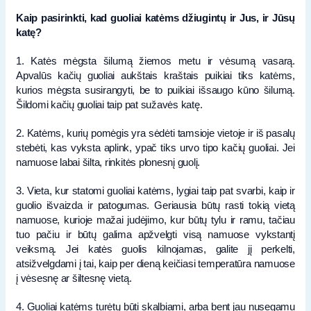
Kaip pasirinkti, kad guoliai katėms džiugintų ir Jus, ir Jūsų
katę?
1. Katės mėgsta šilumą žiemos metu ir vėsumą vasarą.
Apvalūs kačių guoliai aukštais kraštais puikiai tiks katėms,
kurios mėgsta susirangyti, be to puikiai išsaugo kūno šilumą.
Šildomi kačių guoliai taip pat sužavės katę.
2. Katėms, kurių pomėgis yra sėdėti tamsioje vietoje ir iš pasalų
stebėti, kas vyksta aplink, ypač tiks urvo tipo kačių guoliai. Jei
namuose labai šilta, rinkitės plonesnį guolį.
3. Vieta, kur statomi guoliai katėms, lygiai taip pat svarbi, kaip ir
guolio išvaizda ir patogumas. Geriausia būtų rasti tokią vietą
namuose, kurioje mažai judėjimo, kur būtų tylu ir ramu, tačiau
tuo pačiu ir būtų galima apžvelgti visą namuose vykstantį
veiksmą. Jei katės guolis kilnojamas, galite jį perkelti,
atsižvelgdami į tai, kaip per dieną keičiasi temperatūra namuose
į vėsesnę ar šiltesnę vietą.
4. Guoliai katėms turėtų būti skalbiami, arba bent jau nusegamu