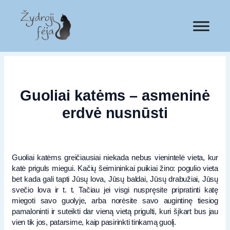
Guoliai katėms – asmeninė
erdvė nusnūsti
Guoliai katėms greičiausiai niekada nebus vienintelė vieta, kur
katė priguls miegui. Kačių šeimininkai puikiai žino: pogulio vieta
bet kada gali tapti Jūsų lova, Jūsų baldai, Jūsų drabužiai, Jūsų
svečio lova ir t. t. Tačiau jei visgi nuspręsite pripratinti katę
miegoti savo guolyje, arba norėsite savo augintinę tiesiog
pamaloninti ir suteikti dar vieną vietą prigulti, kuri šįkart bus jau
vien tik jos, patarsime, kaip pasirinkti tinkamą guolį.