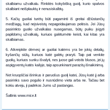
skalbiamu užvalkalu. Rinkitės kokybišką guolį, kurio spalvos
skalbiant neišplauktų ir nenusiskalbtų.
5. Kačių guoliai turėtų būti pagaminti iš greitai džiūstančių
medžiagų, kad neįsiveistų nepageidaujamas pelėsis. Jei Jūsų
pasirinkto guolio užvalkalas nusegamas, būtų puiku įsigyti
papildomų užvalkalų, kuriuos galėtumėte keisti, kai kitas yra
skalbiamas.
6. Atkreipkite dėmesį ar guoliai katėms yra be jokių detalių,
kyšančių siūlų, kuriuos katė galėtų praryti. Taip pat venkite
guolių, kuriuos sunku išvalyti, nes juose gali veistis blusos, jei jų
aspigyventų katės kailyje, taip apsunkinant parazitų išnaikinimą.
Net kruopščiai išrinkus ir paruošus guolį katei, Jūsų katė jį arba
pasirinks savo pogulio ir nusnūdimo vieta arba ne. Tačiau bet
kokiu atveju, ji padėkos Jums už pastangas.
Šaltinis www.mice.lt