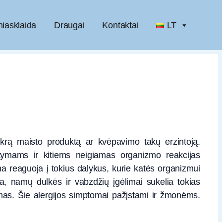
niasklaida
Draugai
Kontaktai
LT
ikrą maisto produktą ar kvėpavimo takų erzintoją.
tymams ir kitiems neigiamas organizmo reakcijas
a reaguoja į tokius dalykus, kurie katės organizmui
lna, namų dulkės ir vabzdžių įgėlimai sukelia tokias
imas. Šie alergijos simptomai pažįstami ir žmonėms.