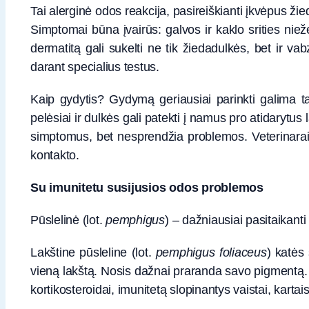
Tai alerginė odos reakcija, pasireiškianti įkvėpus žie
Simptomai būna įvairūs: galvos ir kaklo srities nie
dermatitą gali sukelti ne tik žiedadulkės, bet ir 
darant specialius testus.
Kaip gydytis? Gydymą geriausiai parinkti galima t
pelėsiai ir dulkės gali patekti į namus pro atidarytus 
simptomus, bet nesprendžia problemos. Veterinarai p
kontakto.
Su imunitetu susijusios odos problemos
Pūslelinė (lot.
pemphigus
) – dažniausiai pasitaikanti
Lakštine pūsleline (lot.
pemphigus foliaceus
) katės
vieną lakštą. Nosis dažnai praranda savo pigmentą. Ka
kortikosteroidai, imunitetą slopinantys vaistai, karta