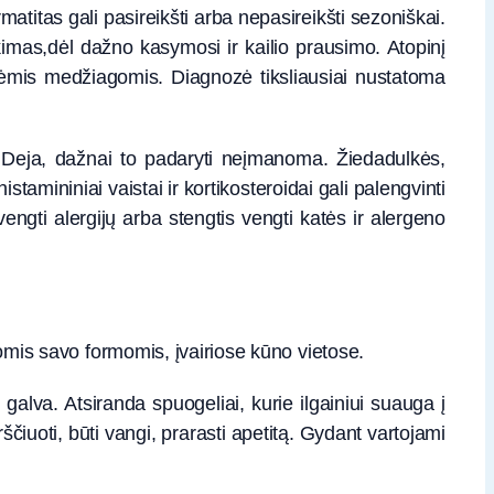
matitas gali pasireikšti arba nepasireikšti sezoniškai.
kimas,dėl dažno kasymosi ir kailio prausimo. Atopinį
inėmis medžiagomis. Diagnozė tiksliausiai nustatoma
. Deja, dažnai to padaryti neįmanoma. Žiedadulkės,
stamininiai vaistai ir kortikosteroidai gali palengvinti
ngti alergijų arba stengtis vengti katės ir alergeno
riomis savo formomis, įvairiose kūno vietose.
galva. Atsiranda spuogeliai, kurie ilgainiui suauga į
čiuoti, būti vangi, prarasti apetitą. Gydant vartojami