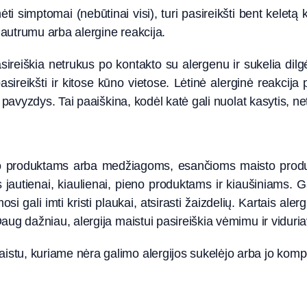
nėti simptomai (nebūtinai visi), turi pasireikšti bent kelet
jautrumu arba alergine reakcija.
ireiškia netrukus po kontakto su alergenu ir sukelia dilg
i pasireikšti ir kitose kūno vietose. Lėtinė alerginė reakcij
 pavyzdys. Tai paaiškina, kodėl katė gali nuolat kasytis, netg
to produktams arba medžiagoms, esančioms maisto produkt
s jautienai, kiaulienai, pieno produktams ir kiaušiniams. Gal
i gali imti kristi plaukai, atsirasti žaizdelių. Kartais aler
Daug dažniau, alergija maistui pasireiškia vėmimu ir viduri
stu, kuriame nėra galimo alergijos sukelėjo arba jo kompo