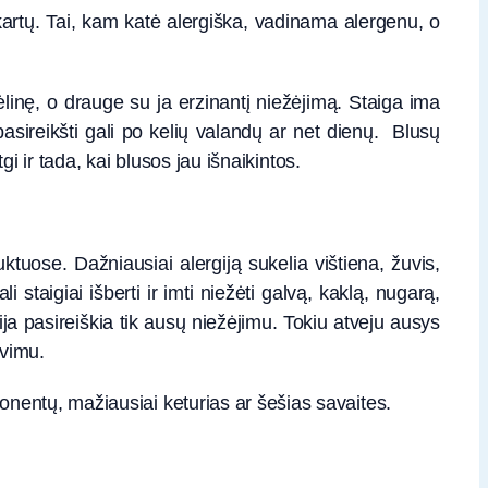
ą kartų. Tai, kam katė alergiška, vadinama alergenu, o
ėlinę, o drauge su ja erzinantį niežėjimą. Staiga ima
a pasireikšti gali po kelių valandų ar net dienų. Blusų
i ir tada, kai blusos jau išnaikintos.
uose. Dažniausiai alergiją sukelia vištiena, žuvis,
i staigiai išberti ir imti niežėti galvą, kaklą, nugarą,
gija pasireiškia tik ausų niežėjimu. Tokiu atveju ausys
avimu.
nentų, mažiausiai keturias ar šešias savaites.