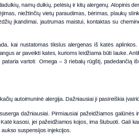
dadulkių, namų dulkių, pelėsių ir kitų alergenų. Atopinis der
žėjimas, niežtinčių vietų paraudimas, bėrimas, plaukų slin
vabzdžių įkandimai, jautrumas maistui, kontaktas su chem
ada, kai nustatomas tikslus alergenas iš katės aplinkos
langus ar paveikti kates, kurioms leidžiama būti lauke. Antihi
ataria vartoti Omega – 3 riebalų rūgštį, padedančią išve
 kačių autoimuninė alergija. Dažniausiai ji pasireiškia įvai
 suserga dažniausiai. Pirmiausiai pažeidžiamos galūnės ir 
tė kasosi, jei pažeidžiamos kojos, ima šlubuoti. Gali karš
is aukso suspensijos injekcijos.