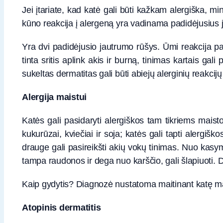
Jei įtariate, kad katė gali būti kažkam alergiška, mi
kūno reakcija į alergeną yra vadinama padidėjusius 
Yra dvi padidėjusio jautrumo rūšys. Ūmi reakcija pas
tinta sritis aplink akis ir burną, tinimas kartais gal
sukeltas dermatitas gali būti abiejų alerginių reakcijų
Alergija maistui
Katės gali pasidaryti alergiškos tam tikriems mais
kukurūzai, kviečiai ir soja; katės gali tapti alergiško
drauge gali pasireikšti akių vokų tinimas. Nuo kasymos
tampa raudonos ir dega nuo karščio, gali šlapiuoti. 
Kaip gydytis? Diagnozė nustatoma maitinant katę mai
Atopinis dermatitis