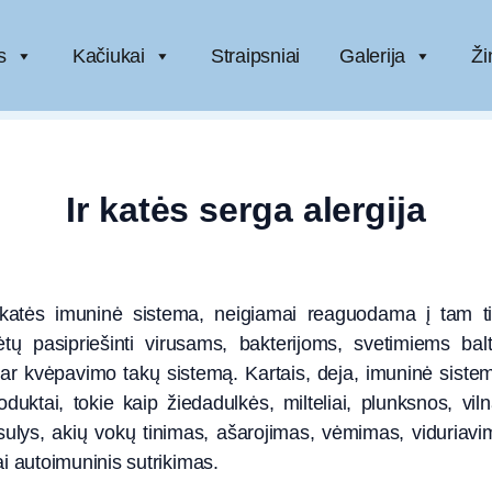
s
Kačiukai
Straipsniai
Galerija
Ži
Ir katės serga alergija
ia katės imuninė sistema, neigiamai reaguodama į tam t
ų pasipriešinti virusams, bakterijoms, svetimiems bal
 ar kvėpavimo takų sistemą. Kartais, deja, imuninė sistem
oduktai, tokie kaip žiedadulkės, milteliai, plunksnos, vi
sulys, akių vokų tinimas, ašarojimas, vėmimas, viduriav
ai autoimuninis sutrikimas.