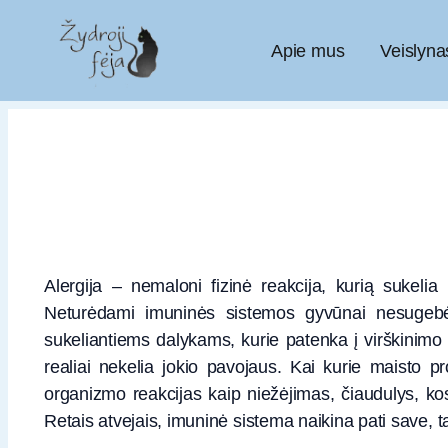
Apie mus
Veislyna
Alergija – nemaloni fizinė reakcija, kurią sukel
Neturėdami imuninės sistemos gyvūnai nesugebėt
sukeliantiems dalykams, kurie patenka į virškinimo
realiai nekelia jokio pavojaus. Kai kurie maisto pr
organizmo reakcijas kaip niežėjimas, čiaudulys, ko
Retais atvejais, imuninė sistema naikina pati save, t