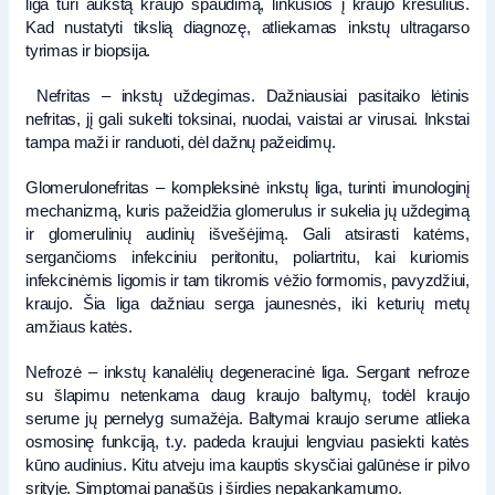
liga turi aukštą kraujo spaudimą, linkusios į kraujo krešulius.
Kad nustatyti tikslią diagnozę, atliekamas inkstų ultragarso
tyrimas ir biopsija.
Nefritas – inkstų uždegimas. Dažniausiai pasitaiko lėtinis
nefritas, jį gali sukelti toksinai, nuodai, vaistai ar virusai. Inkstai
tampa maži ir randuoti, dėl dažnų pažeidimų.
Glomerulonefritas – kompleksinė inkstų liga, turinti imunologinį
mechanizmą, kuris pažeidžia glomerulus ir sukelia jų uždegimą
ir glomerulinių audinių išvešėjimą. Gali atsirasti katėms,
sergančioms infekciniu peritonitu, poliartritu, kai kuriomis
infekcinėmis ligomis ir tam tikromis vėžio formomis, pavyzdžiui,
kraujo. Šia liga dažniau serga jaunesnės, iki keturių metų
amžiaus katės.
Nefrozė – inkstų kanalėlių degeneracinė liga. Sergant nefroze
su šlapimu netenkama daug kraujo baltymų, todėl kraujo
serume jų pernelyg sumažėja. Baltymai kraujo serume atlieka
osmosinę funkciją, t.y. padeda kraujui lengviau pasiekti katės
kūno audinius. Kitu atveju ima kauptis skysčiai galūnėse ir pilvo
srityje. Simptomai panašūs į širdies nepakankamumo.