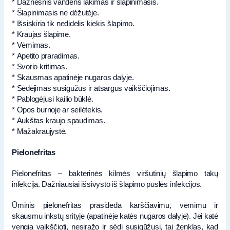
* Dažnesnis vandens lakimas ir šlapinimasis.
* Šlapinimasis ne dėžutėje.
* Išsiskiria tik nedidelis kiekis šlapimo.
* Kraujas šlapime.
* Vėmimas.
* Apetito praradimas.
* Svorio kritimas.
* Skausmas apatinėje nugaros dalyje.
* Sėdėjimas susigūžus ir atsargus vaikščiojimas.
* Pablogėjusi kailio būklė.
* Opos burnoje ar seilėtekis.
* Aukštas kraujo spaudimas.
* Mažakraujystė.
Pielonefritas
Pielonefritas – bakterinės kilmės viršutinių šlapimo takų
infekcija. Dažniausiai išsivysto iš šlapimo pūslės infekcijos.
Ūminis pielonefritas prasideda karščiavimu, vėmimu ir
skausmu inkstų srityje (apatinėje katės nugaros dalyje). Jei katė
vengia vaikščioti, nesiražo ir sėdi susigūžusi, tai ženklas, kad