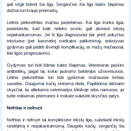
gali sirgti būtent šia liga. Sergančios šia liga katės šlapimas
dažnai turi kraujo priemaišų.
Lėtinis pielonefritas mažiau pastebimas. Kai liga trunka ilgai,
pastebėsite, kad katė neteko svorio, gali atsirasti inkstų
nepakankamumas. Jei ši liga diagnozuota dar prieš pokyčius
inkstuose (per kasmetinį sveikatos patikrinimą), ankstyvas
gydymas gali padėti išvengti komplikacijų, ar mažų mažiausiai,
lėto ligos progresavimo.
Gydymas: turi būti ištirtas katės šlapimas. Veterinaras paskirs
antibiotikų, pagal tai, kokio jautrumo bakterijos užsiveisusios.
Lėtinis pielonefritas turi būti gydomas mažiausiai šešias
savaites. Daugumai kačių skiriama dieta. Papildomai lašinami
skysčiai, tai atliekama veterinarijos klinikoje arba namuose, jei
turite reikiamas priemones ir mokate sulašinti skysčius patys.
Nefritas ir nefrozė
Nefritas ir nefrozė tai kompleksinė inkstų liga, sukelianti inkstų
randėjimą ir nepakankamumą. Daugelis kačių, sergančių šia