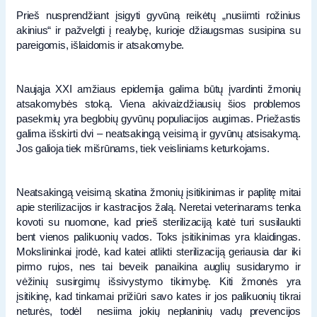
Prieš nusprendžiant įsigyti gyvūną reikėtų „nusiimti rožinius
akinius“ ir pažvelgti į realybę, kurioje džiaugsmas susipina su
pareigomis, išlaidomis ir atsakomybe.
Naująja XXI amžiaus epidemija galima būtų įvardinti žmonių
atsakomybės stoką. Viena akivaizdžiausių šios problemos
pasekmių yra beglobių gyvūnų populiacijos augimas. Priežastis
galima išskirti dvi – neatsakingą veisimą ir gyvūnų atsisakymą.
Jos galioja tiek mišrūnams, tiek veisliniams keturkojams.
Neatsakingą veisimą skatina žmonių įsitikinimas ir paplitę mitai
apie sterilizacijos ir kastracijos žalą. Neretai veterinarams tenka
kovoti su nuomone, kad prieš sterilizaciją katė turi susilaukti
bent vienos palikuonių vados. Toks įsitikinimas yra klaidingas.
Mokslininkai įrodė, kad katei atlikti sterilizaciją geriausia dar iki
pirmo rujos, nes tai beveik panaikina auglių susidarymo ir
vėžinių susirgimų išsivystymo tikimybę. Kiti žmonės yra
įsitikinę, kad tinkamai prižiūri savo kates ir jos palikuonių tikrai
neturės, todėl nesiima jokių neplaninių vadų prevencijos