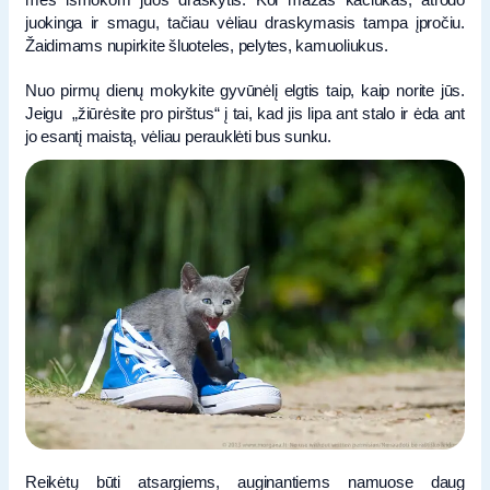
juokinga ir smagu, tačiau vėliau draskymasis tampa įpročiu.
Žaidimams nupirkite šluoteles, pelytes, kamuoliukus.
Nuo pirmų dienų mokykite gyvūnėlį elgtis taip, kaip norite jūs.
Jeigu „žiūrėsite pro pirštus“ į tai, kad jis lipa ant stalo ir ėda ant
jo esantį maistą, vėliau perauklėti bus sunku.
Reikėtų būti atsargiems, auginantiems namuose daug