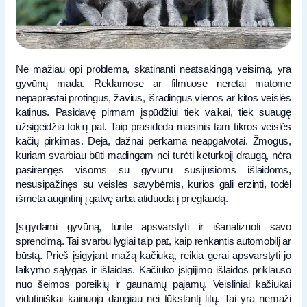
Ne mažiau opi problema, skatinanti neatsakingą veisimą, yra
gyvūnų mada. Reklamose ar filmuose neretai matome
nepaprastai protingus, žavius, išradingus vienos ar kitos veislės
katinus. Pasidavę pirmam įspūdžiui tiek vaikai, tiek suaugę
užsigeidžia tokių pat. Taip prasideda masinis tam tikros veislės
kačių pirkimas. Deja, dažnai perkama neapgalvotai. Žmogus,
kuriam svarbiau būti madingam nei turėti keturkojį draugą, nėra
pasirengęs visoms su gyvūnu susijusioms išlaidoms,
nesusipažinęs su veislės savybėmis, kurios gali erzinti, todėl
išmeta augintinį į gatvę arba atiduoda į prieglaudą.
Įsigydami gyvūną, turite apsvarstyti ir išanalizuoti savo
sprendimą. Tai svarbu lygiai taip pat, kaip renkantis automobilį ar
būstą. Prieš įsigyjant mažą kačiuką, reikia gerai apsvarstyti jo
laikymo sąlygas ir išlaidas. Kačiuko įsigijimo išlaidos priklauso
nuo šeimos poreikių ir gaunamų pajamų. Veisliniai kačiukai
vidutiniškai kainuoja daugiau nei tūkstantį litų. Tai yra nemaži