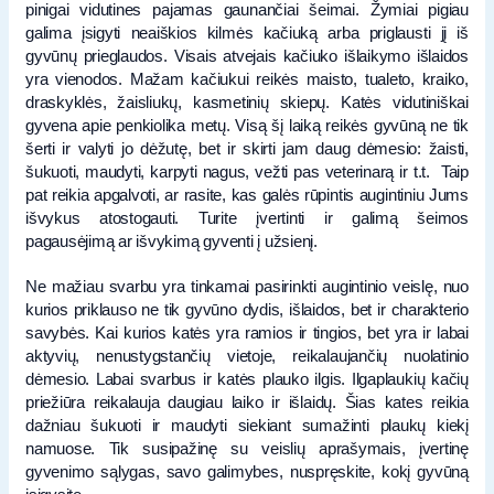
pinigai vidutines pajamas gaunančiai šeimai. Žymiai pigiau
galima įsigyti neaiškios kilmės kačiuką arba priglausti jį iš
gyvūnų prieglaudos. Visais atvejais kačiuko išlaikymo išlaidos
yra vienodos. Mažam kačiukui reikės maisto, tualeto, kraiko,
draskyklės, žaisliukų, kasmetinių skiepų. Katės vidutiniškai
gyvena apie penkiolika metų. Visą šį laiką reikės gyvūną ne tik
šerti ir valyti jo dėžutę, bet ir skirti jam daug dėmesio: žaisti,
šukuoti, maudyti, karpyti nagus, vežti pas veterinarą ir t.t. Taip
pat reikia apgalvoti, ar rasite, kas galės rūpintis augintiniu Jums
išvykus atostogauti. Turite įvertinti ir galimą šeimos
pagausėjimą ar išvykimą gyventi į užsienį.
Ne mažiau svarbu yra tinkamai pasirinkti augintinio veislę, nuo
kurios priklauso ne tik gyvūno dydis, išlaidos, bet ir charakterio
savybės. Kai kurios katės yra ramios ir tingios, bet yra ir labai
aktyvių, nenustygstančių vietoje, reikalaujančių nuolatinio
dėmesio. Labai svarbus ir katės plauko ilgis. Ilgaplaukių kačių
priežiūra reikalauja daugiau laiko ir išlaidų. Šias kates reikia
dažniau šukuoti ir maudyti siekiant sumažinti plaukų kiekį
namuose. Tik susipažinę su veislių aprašymais, įvertinę
gyvenimo sąlygas, savo galimybes, nuspręskite, kokį gyvūną