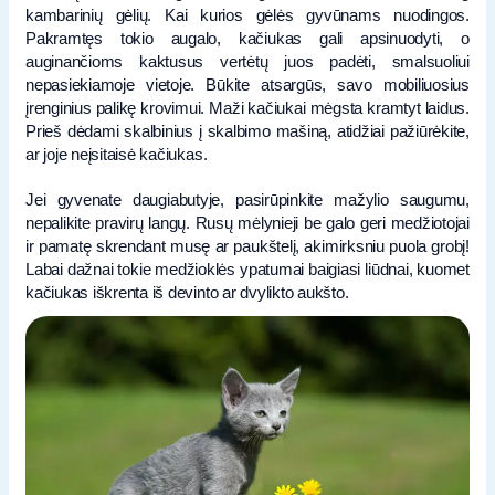
kambarinių gėlių. Kai kurios gėlės gyvūnams nuodingos.
Pakramtęs tokio augalo, kačiukas gali apsinuodyti, o
auginančioms kaktusus vertėtų juos padėti, smalsuoliui
nepasiekiamoje vietoje. Būkite atsargūs, savo mobiliuosius
įrenginius palikę krovimui. Maži kačiukai mėgsta kramtyt laidus.
Prieš dėdami skalbinius į skalbimo mašiną, atidžiai pažiūrėkite,
ar joje neįsitaisė kačiukas.
Jei gyvenate daugiabutyje, pasirūpinkite mažylio saugumu,
nepalikite pravirų langų. Rusų mėlynieji be galo geri medžiotojai
ir pamatę skrendant musę ar paukštelį, akimirksniu puola grobį!
Labai dažnai tokie medžioklės ypatumai baigiasi liūdnai, kuomet
kačiukas iškrenta iš devinto ar dvylikto aukšto.