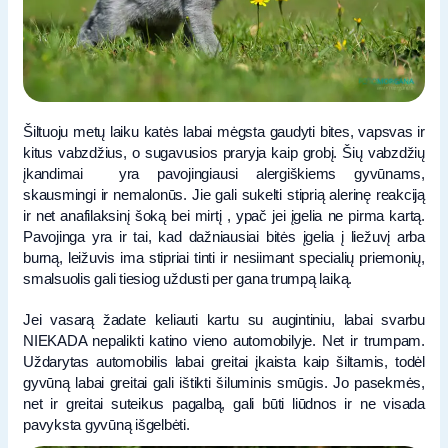
Šiltuoju metų laiku katės labai mėgsta gaudyti bites, vapsvas ir
kitus vabzdžius, o sugavusios praryja kaip grobį. Šių vabzdžių
įkandimai yra pavojingiausi alergiškiems gyvūnams,
skausmingi ir nemalonūs. Jie gali sukelti stiprią alerinę reakciją
ir net anafilaksinį šoką bei mirtį , ypač jei įgelia ne pirma kartą.
Pavojinga yra ir tai, kad dažniausiai bitės įgelia į liežuvį arba
burną, leižuvis ima stipriai tinti ir nesiimant specialių priemonių,
smalsuolis gali tiesiog uždusti per gana trumpą laiką.
Jei vasarą žadate keliauti kartu su augintiniu, labai svarbu
NIEKADA nepalikti katino vieno automobilyje. Net ir trumpam.
Uždarytas automobilis labai greitai įkaista kaip šiltamis, todėl
gyvūną labai greitai gali ištikti šiluminis smūgis. Jo pasekmės,
net ir greitai suteikus pagalbą, gali būti liūdnos ir ne visada
pavyksta gyvūną išgelbėti.