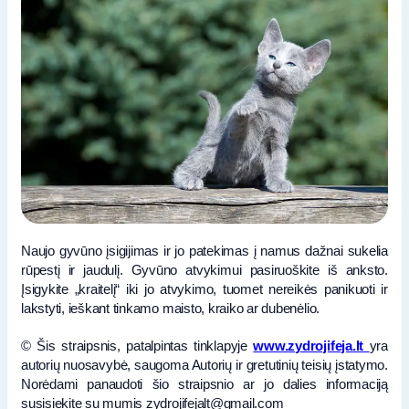
Naujo gyvūno įsigijimas ir jo patekimas į namus dažnai sukelia
rūpestį ir jaudulį. Gyvūno atvykimui pasiruoškite iš anksto.
Įsigykite „kraitelį“ iki jo atvykimo, tuomet nereikės panikuoti ir
lakstyti, ieškant tinkamo maisto, kraiko ar dubenėlio.
© Šis straipsnis, patalpintas tinklapyje
www.zydrojifeja.lt
yra
autorių nuosavybė, saugoma Autorių ir gretutinių teisių įstatymo.
Norėdami panaudoti šio straipsnio ar jo dalies informaciją
susisiekite su mumis zydrojifejalt@gmail.com