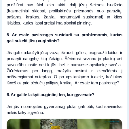
priežiūrai nuo šiol teks skirti dalį jūsų šeimos biudžeto
(kasmetiniai skiepai, profilaktinės priemonės nuo parazitų,
pašaras, kraikas, žaislai, nenumatyti susirgimai) ar kitos
išlaidos, kurios labai greitai ima ploninti piniginę.
5. Ar esate pasirengęs susidurti su problemomis, kurias
gali sukelti jūsų augintinis?
Jis gali sudaužyti jūsų vazą, išrausti gėles, pragraužti laidus ir
pridaryti daugybę kitų išdaigų. Šėrimosi sezonu jo plaukų ant
savo rūbų rasite ne tik jūs, bet ir namuose apsilankę svečiai.
Žiūrėdamas pro langą, mažylis nosimi ir letenėlėmis jį
neišvengiamai nuteplios. O po apsilankymo tualete, kačiukas
išnešios prie pėdučių prilipusį kraiką. Ar esate tam pasirengę?
6. Ar galite laikyti augintinį ten, kur gyvenate?
Jei jūs nuomojatės gyvenamąjį plotą, gali būti, kad savininkai
neleis laikyti gyvūno.