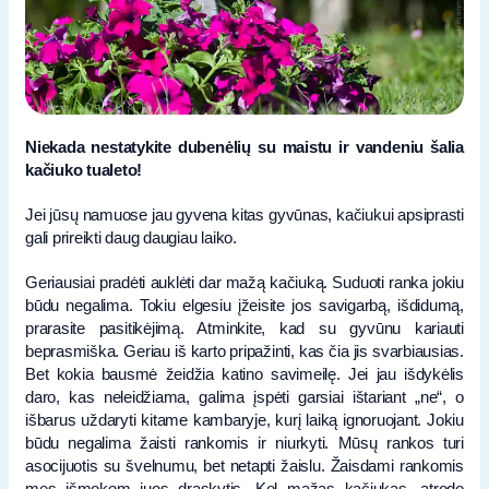
Niekada nestatykite dubenėlių su maistu ir vandeniu šalia
kačiuko tualeto!
Jei jūsų namuose jau gyvena kitas gyvūnas, kačiukui apsiprasti
gali prireikti daug daugiau laiko.
Geriausiai pradėti auklėti dar mažą kačiuką. Suduoti ranka jokiu
būdu negalima. Tokiu elgesiu įžeisite jos savigarbą, išdidumą,
prarasite pasitikėjimą. Atminkite, kad su gyvūnu kariauti
beprasmiška. Geriau iš karto pripažinti, kas čia jis svarbiausias.
Bet kokia bausmė žeidžia katino savimeilę. Jei jau išdykėlis
daro, kas neleidžiama, galima įspėti garsiai ištariant „ne“, o
išbarus uždaryti kitame kambaryje, kurį laiką ignoruojant. Jokiu
būdu negalima žaisti rankomis ir niurkyti. Mūsų rankos turi
asocijuotis su švelnumu, bet netapti žaislu. Žaisdami rankomis
mes išmokom juos draskytis. Kol mažas kačiukas, atrodo