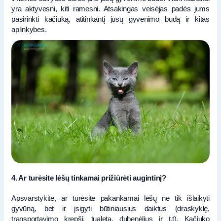
yra aktyvesni, kiti ramesni. Atsakingas veisėjas padės jums
pasirinkti kačiuką, atitinkantį jūsų gyvenimo būdą ir kitas
aplinkybes.
4. Ar turėsite lėšų tinkamai prižiūrėti augintinį?
Apsvarstykite, ar turėsite pakankamai lėšų ne tik išlaikyti
gyvūną, bet ir įsigyti būtiniausius daiktus (draskyklę,
transportavimo krepšį, tualetą, dubenėlius ir t.t). Kačiuko