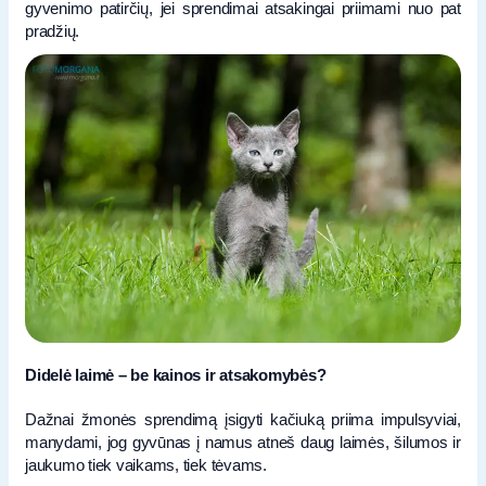
gyvenimo patirčių, jei sprendimai atsakingai priimami nuo pat
pradžių.
Didelė laimė – be kainos ir atsakomybės?
Dažnai žmonės sprendimą įsigyti kačiuką priima impulsyviai,
manydami, jog gyvūnas į namus atneš daug laimės, šilumos ir
jaukumo tiek vaikams, tiek tėvams.