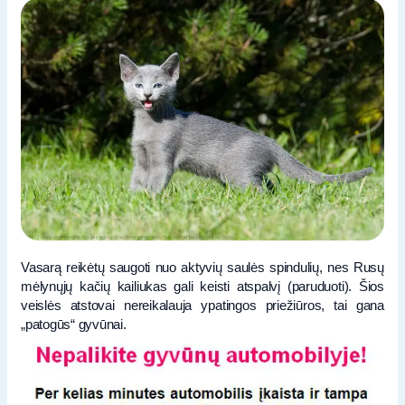
Vasarą reikėtų saugoti nuo aktyvių saulės spindulių, nes Rusų
mėlynųjų kačių kailiukas gali keisti atspalvį (paruduoti). Šios
veislės atstovai nereikalauja ypatingos priežiūros, tai gana
„patogūs“ gyvūnai.