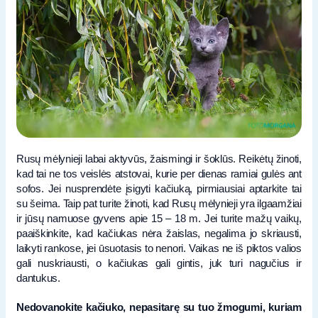
Rusų mėlynieji labai aktyvūs, žaismingi ir šoklūs. Reikėtų žinoti,
kad tai ne tos veislės atstovai, kurie per dienas ramiai gulės ant
sofos. Jei nusprendėte įsigyti kačiuką, pirmiausiai aptarkite tai
su šeima. Taip pat turite žinoti, kad Rusų mėlynieji yra ilgaamžiai
ir jūsų namuose gyvens apie 15 – 18 m. Jei turite mažų vaikų,
paaiškinkite, kad kačiukas nėra žaislas, negalima jo skriausti,
laikyti rankose, jei ūsuotasis to nenori. Vaikas ne iš piktos valios
gali nuskriausti, o kačiukas gali gintis, juk turi nagučius ir
dantukus.
Nedovanokite kačiuko, nepasitarę su tuo žmogumi, kuriam