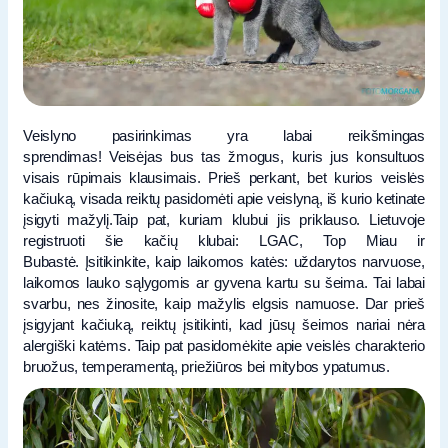
Veislyno pasirinkimas yra labai reikšmingas
sprendimas! Veisėjas bus tas žmogus, kuris jus konsultuos
visais rūpimais klausimais. Prieš perkant, bet kurios veislės
kačiuką, visada reiktų pasidomėti apie veislyną, iš kurio ketinate
įsigyti mažylį.Taip pat, kuriam klubui jis priklauso. Lietuvoje
registruoti šie kačių klubai: LGAC, Top Miau ir
Bubastė. Įsitikinkite, kaip laikomos katės: uždarytos narvuose,
laikomos lauko sąlygomis ar gyvena kartu su šeima. Tai labai
svarbu, nes žinosite, kaip mažylis elgsis namuose. Dar prieš
įsigyjant kačiuką, reiktų įsitikinti, kad jūsų šeimos nariai nėra
alergiški katėms. Taip pat pasidomėkite apie veislės charakterio
bruožus, temperamentą, priežiūros bei mitybos ypatumus.