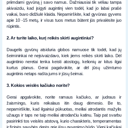
priimdami gyvūną į savo namus. Dažniausiai tik vėliau tampa
akivaizdu, kad įsigyti augintinį vien todėl, kad jo labai prašė
vaikai, buvo didžiulė klaida. Nepamirškite, kad gyvūnas gyvens
apie 10 -15 metų, ir visus tuos metus būtent jūs privalėsite juo
rūpintis.
2. Ar turite laiko, kurį reikės skirti augintiniui?
Daugelis gyvūnų atsiduria globos namuose tik todėl, kad jų
šeimininkai nė neįsivaizdavo, kiek jiems reikės skirti laiko. Dėl
augintinio neretai tenka keisti atostogų, kelionių ar kitus ilgai
kurtus planus. Gerai pagalvokite, ar dėl jūsų užimtumo
augintinis netaps našta jums ir jūsų šeimai.
3. Kokios veislės kačiuko norite?
Gerai apgalvokite, norite ramaus kačiuko, ar judraus ir
žaismingo, kuris reikalaus itin daug dėmesio. Be to,
nepamirškite, kad ilgainiui pūkuotas, meiliai atrodantis mažylis
užaugs ir taps ne taip meiliai atrodančiu katinu. Taip pat svarbu
pasirinkti tos veislės atstovą, kurio charakteris, temperamentas
ir fizinės savybės derės prie jūsų gyvenimo būdo. Vieni kačiukai