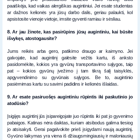
paaiškėja, kad vaikas alergiškas augintiniui. Jei esate studentas
ar dažnos kelionės yra jūsų darbo dalis, geriau palaukti, kol
apsistosite vienoje vietoje, imsite gyventi ramiau ir sėsliau.
8. Ar jau žinote, kas pasirūpins jūsų augintiniu, kai būsite
išvykęs, atostogausite?
Jums reikės arba gero, patikimo draugo ar kaimyno. Jei
galvojate, kad augintinį galėsite vežtis kartu, iš anksto
pasidomėkite, kokios yra gyvūnų transportavimo sąlygos, taip
pat – kokios gyvūnų įvežimo į tam tikrą šalį taisyklės,
apgyvendinimo su gyvūnais sąlygos. Be to, augintinio
pasiėmimas kartu su savimi padidins ir kelionės išlaidas.
9. Ar esate pasiruošęs augintiniu rūpintis iki paskutinio jo
atodūsio?
Įsigijęs augintinį jūs įsipareigojate juo rūpintis iki pat jo gyvenimo
pabaigos. Katinas nėra daiktas, kuriam atsibodus galima tiesiog
jo atsisakyti. Gerai pagalvokite prieš įsigydami naują augintinį.
Gyvūno laikymas yra viena iš džiaugsmingiausių ir maloniausių