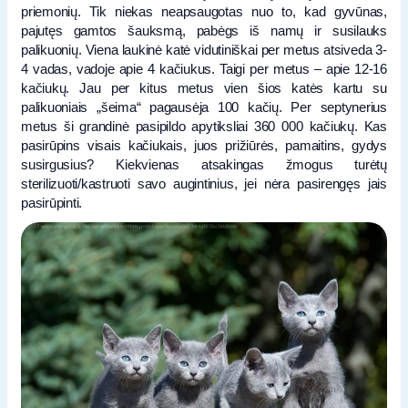
priemonių. Tik niekas neapsaugotas nuo to, kad gyvūnas,
pajutęs gamtos šauksmą, pabėgs iš namų ir susilauks
palikuonių. Viena laukinė katė vidutiniškai per metus atsiveda 3-
4 vadas, vadoje apie 4 kačiukus. Taigi per metus – apie 12-16
kačiukų. Jau per kitus metus vien šios katės kartu su
palikuoniais „šeima“ pagausėja 100 kačių. Per septynerius
metus ši grandinė pasipildo apytiksliai 360 000 kačiukų. Kas
pasirūpins visais kačiukais, juos prižiūrės, pamaitins, gydys
susirgusius? Kiekvienas atsakingas žmogus turėtų
sterilizuoti/kastruoti savo augintinius, jei nėra pasirengęs jais
pasirūpinti.