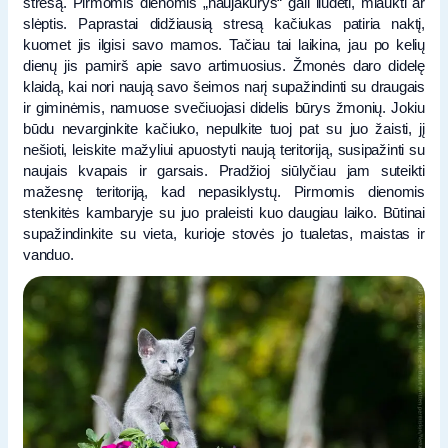
stresą. Pirmomis dienomis „naujakurys“ gali liūdėti, miaukti ar
slėptis. Paprastai didžiausią stresą kačiukas patiria naktį,
kuomet jis ilgisi savo mamos. Tačiau tai laikina, jau po kelių
dienų jis pamirš apie savo artimuosius. Žmonės daro didelę
klaidą, kai nori naują savo šeimos narį supažindinti su draugais
ir giminėmis, namuose svečiuojasi didelis būrys žmonių. Jokiu
būdu nevarginkite kačiuko, nepulkite tuoj pat su juo žaisti, jį
nešioti, leiskite mažyliui apuostyti naują teritoriją, susipažinti su
naujais kvapais ir garsais. Pradžioj siūlyčiau jam suteikti
mažesnę teritoriją, kad nepasiklystų. Pirmomis dienomis
stenkitės kambaryje su juo praleisti kuo daugiau laiko. Būtinai
supažindinkite su vieta, kurioje stovės jo tualetas, maistas ir
vanduo.