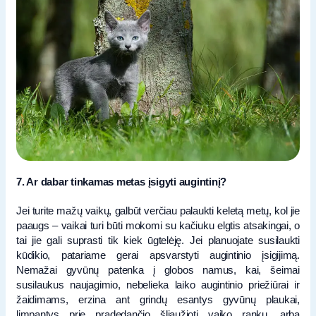
7. Ar dabar tinkamas metas įsigyti augintinį?
Jei turite mažų vaikų, galbūt verčiau palaukti keletą metų, kol jie
paaugs – vaikai turi būti mokomi su kačiuku elgtis atsakingai, o
tai jie gali suprasti tik kiek ūgtelėję. Jei planuojate susilaukti
kūdikio, patariame gerai apsvarstyti augintinio įsigijimą.
Nemažai gyvūnų patenka į globos namus, kai, šeimai
susilaukus naujagimio, nebelieka laiko augintinio priežiūrai ir
žaidimams, erzina ant grindų esantys gyvūnų plaukai,
limpantys prie pradedančio šliaužioti vaiko rankų, arba