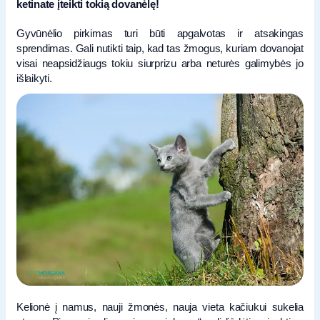
ketinate įteikti tokią dovanėlę!
Gyvūnėlio pirkimas turi būti apgalvotas ir atsakingas
sprendimas. Gali nutikti taip, kad tas žmogus, kuriam dovanojat
visai neapsidžiaugs tokiu siurprizu arba neturės galimybės jo
išlaikyti.
Kelionė į namus, nauji žmonės, nauja vieta kačiukui sukelia