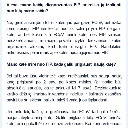
Vienai mano kačių diagnozuotas FIP, ar reikia ją izoliuoti
nuo kitų mano kačių?
Ne, greičiausiai jūsų kitos katės jau pasigavę FCoV, bet rizika
joms susirgti FIP nesikeičia nuo to, šalia jų yra FIP serganti
katė, ar bet kokia kita FCoV turinti katė, nes FIP virusas
neužkrėčiamas, mutacija privalo įvykti kiekvienos katės
organizme atskirai, kad katė susirgtų FIP. Naudokitės
ankstesniais patarimais apie katės apsaugojimą nuo FIP.
Mano katė mirė nuo FIP, kada galiu priglausti naują katę?
Jei tai buvo jūsų vienintelė katė, greičiausiai, bus saugu naują
katę priglausti po 2 sav. po katės mirties (jei norite būti
absoliučiai saugūs, galite palaukti iki 7 sav.). Dezinfekuokite
kraiko dėžutę, maisto ir vandens indelius ir šalimais esančius
paviršius su skiestu balikliu prieš švariai juos išplaudami.
Jei turite kitų kačių, jie greičiausiai turi FCoV, tad gali užkrėsti
naujai atvyksiančią katę. Galite priglausti kitą FCoV turinčią
katę, arba pakalbėkite su savo veterinaru. Kai kurie veterinarai