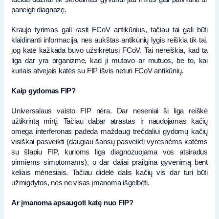
paneigti diagnozę.
Kraujo tyrimas gali rasti FCoV antikūnius, tačiau tai gali būti
klaidinanti informacija, nes aukštas antikūnių lygis reiškia tik tai,
jog katė kažkada buvo užsikrėtusi FCoV. Tai nereiškia, kad ta
liga dar yra organizme, kad ji mutavo ar mutuos, be to, kai
kuriais atvejais katės su FIP išvis neturi FCoV antikūnių.
Kaip gydomas FIP?
Universalaus vaisto FIP nėra. Dar neseniai ši liga reiškė
užtikrintą mirtį. Tačiau dabar atrastas ir naudojamas kačių
omega interferonas padeda maždaug trečdaliui gydomų kačių
visiškai pasveikti (daugiau šansų pasveikti vyresnėms katėms
su šlapiu FIP, kurioms liga diagnozuojama vos atsiradus
pirmiems simptomams), o dar daliai prailgina gyvenimą bent
keliais mėnesiais. Tačiau didelė dalis kačių vis dar turi būti
užmigdytos, nes ne visas įmanoma išgelbėti.
Ar įmanoma apsaugoti katę nuo FIP?