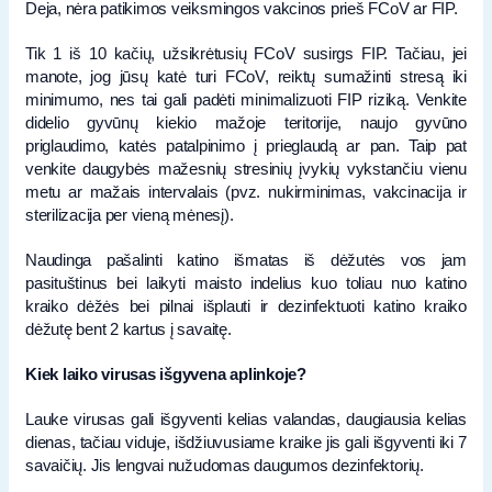
Deja, nėra patikimos veiksmingos vakcinos prieš FCoV ar FIP.
Tik 1 iš 10 kačių, užsikrėtusių FCoV susirgs FIP. Tačiau, jei
manote, jog jūsų katė turi FCoV, reiktų sumažinti stresą iki
minimumo, nes tai gali padėti minimalizuoti FIP riziką. Venkite
didelio gyvūnų kiekio mažoje teritorije, naujo gyvūno
priglaudimo, katės patalpinimo į prieglaudą ar pan. Taip pat
venkite daugybės mažesnių stresinių įvykių vykstančiu vienu
metu ar mažais intervalais (pvz. nukirminimas, vakcinacija ir
sterilizacija per vieną mėnesį).
Naudinga pašalinti katino išmatas iš dėžutės vos jam
pasituštinus bei laikyti maisto indelius kuo toliau nuo katino
kraiko dėžės bei pilnai išplauti ir dezinfektuoti katino kraiko
dėžutę bent 2 kartus į savaitę.
Kiek laiko virusas išgyvena aplinkoje?
Lauke virusas gali išgyventi kelias valandas, daugiausia kelias
dienas, tačiau viduje, išdžiuvusiame kraike jis gali išgyventi iki 7
savaičių. Jis lengvai nužudomas daugumos dezinfektorių.