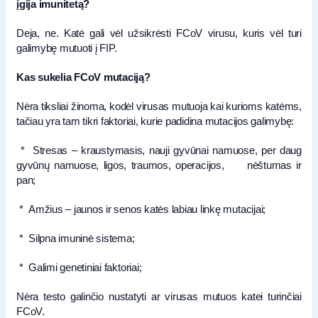
įgija imunitetą?
Deja, ne. Katė gali vėl užsikrėsti FCoV virusu, kuris vėl turi
galimybę mutuoti į FIP.
Kas sukelia FCoV mutaciją?
Nėra tiksliai žinoma, kodėl virusas mutuoja kai kurioms katėms,
tačiau yra tam tikri faktoriai, kurie padidina mutacijos galimybę:
* Stresas – kraustymasis, nauji gyvūnai namuose, per daug
gyvūnų namuose, ligos, traumos, operacijos, nėštumas ir
pan;
* Amžius – jaunos ir senos katės labiau linkę mutacijai;
* Silpna imuninė sistema;
* Galimi genetiniai faktoriai;
Nėra testo galinčio nustatyti ar virusas mutuos katei turinčiai
FCoV.