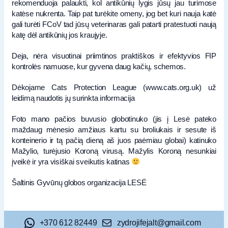
rekomenduoja palaukti, kol antikūnių lygis jūsų jau turimose
katėse nukrenta. Taip pat turėkite omeny, jog bet kuri nauja katė
gali turėti FCoV tad jūsų veterinaras gali patarti pratestuoti naują
katę dėl antikūnių jos kraujyje.
Deja, nėra visuotinai priimtinos praktiškos ir efektyvios FIP
kontrolės namuose, kur gyvena daug kačių, schemos.
Dėkojame Cats Protection League (www.cats.org.uk) už
leidimą naudotis jų surinkta informacija
Foto mano pačios buvusio globotinuko (jis į Lesė pateko
maždaug mėnesio amžiaus kartu su broliukais ir sesute iš
konteinerio ir tą pačią dieną aš juos paėmiau globai) katinuko
Mažylio, turėjusio Koroną virusą. Mažylis Koroną nesunkiai
įveikė ir yra visiškai sveikutis katinas
Šaltinis Gyvūnų globos organizacija LESĖ
+370 612 82449
zydrojifejalt@gmail.com