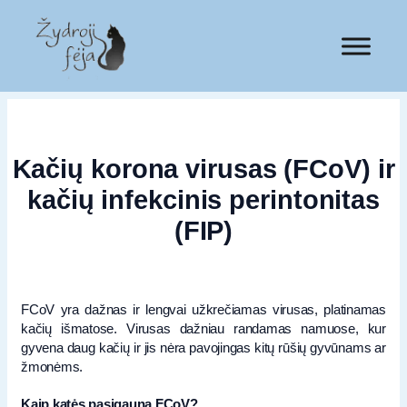
Kačių korona virusas (FCoV) ir
kačių infekcinis perintonitas
(FIP)
FCoV yra dažnas ir lengvai užkrečiamas virusas, platinamas
kačių išmatose. Virusas dažniau randamas namuose, kur
gyvena daug kačių ir jis nėra pavojingas kitų rūšių gyvūnams ar
žmonėms.
Kaip katės pasigauna FCoV?