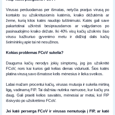
Virusas perduodamas per išmatas, netyčia prarijus virusą po
kontakto su užsikrėtusiomis katėmis, kraiko dėžutėmis ar
žeme, kurią kitos katės naudojo tuštinimuisi. Katės gali save
pakartotinai užkrėsti besiprausdamos ar valgydamos po
pasinaudojimo kraiko dėžute. Iki 40% visų kačių užsikrės šiuo
virusu kažkuriuo gyvenimo metu ir didžioji dalis kačių
šeimininkų apie tai nė nesužinos.
Kokias problemas FCoV sukelia?
Dauguma kačių nerodys jokių simptomų, jog jos užsikrėtė
FCoV, nors kai kurios gali kelias dienas viduriuoti. Šios katės
platina virusą savo išmatose kelis mėnesius ir lieka sveikos.
Labai mažam procentui kačių, virusas mutuoja ir sukelia mirtiną
ligą, vadinamą FIP. Tai dažniau nutinka namuose, kur kačių yra
daug. Gali praeiti kelios savaitės, mėnesiai ar metai, kol FIP
išsivysto po užsikrėtimo FCoV.
Jei katė perserga FCoV ir virusas nemutuoja į FIP, ar katė