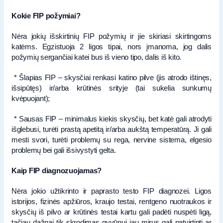
Kokie FIP požymiai?
Nėra jokių išskirtinių FIP požymių ir jie skiriasi skirtingoms
katėms. Egzistuoja 2 ligos tipai, nors įmanoma, jog dalis
požymių sergančiai katei bus iš vieno tipo, dalis iš kito.
* Šlapias FIP – skysčiai renkasi katino pilve (jis atrodo ištinęs,
išsipūtęs) ir/arba krūtinės srityje (tai sukelia sunkumų
kvėpuojant);
* Sausas FIP – minimalus kiekis skysčių, bet katė gali atrodyti
išglebusi, turėti prastą apetitą ir/arba aukštą temperatūrą. Ji gali
mesti svori, turėti problemų su rega, nervine sistema, elgesio
problemų bei gali išsivystyti gelta.
Kaip FIP diagnozuojamas?
Nėra jokio užtikrinto ir paprasto testo FIP diagnozei. Ligos
istorijos, fizinės apžiūros, kraujo testai, rentgeno nuotraukos ir
skysčių iš pilvo ar krūtinės testai kartu gali padėti nuspėti ligą,
tačiau dažnai tik skrodimas gyvūnui jau mirus gali patvirtinti ar