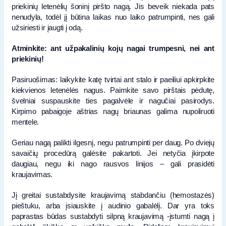
priekinių letenėlių šoninį piršto nagą. Jis beveik niekada pats
nenudyla, todėl jį būtina laikas nuo laiko patrumpinti, nes gali
užsiriesti ir įaugti į odą.
Atminkite: ant užpakalinių kojų nagai trumpesni, nei ant
priekinių!
Pasiruošimas: laikykite katę tvirtai ant stalo ir paeiliui apkirpkite
kiekvienos letenėlės nagus. Paimkite savo pirštais pėdutę,
švelniai suspauskite ties pagalvėle ir nagučiai pasirodys.
Kirpimo pabaigoje aštrias nagų briaunas galima nupoliruoti
mentele.
Geriau nagą palikti ilgesnį, negu patrumpinti per daug. Po dviejų
savaičių procedūrą galėsite pakartoti. Jei netyčia įkirpote
daugiau, negu iki nago rausvos linijos – gali prasidėti
kraujavimas.
Jį greitai sustabdysite kraujavimą stabdančiu (hemostazės)
pieštuku, arba įsiauskite į audinio gabalėlį. Dar yra toks
paprastas būdas sustabdyti silpną kraujavimą -įstumti nagą į