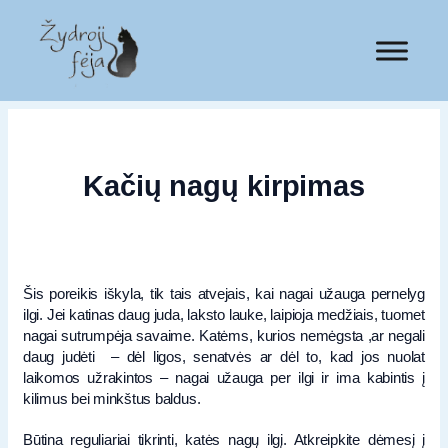
Kačių nagų kirpimas
Šis poreikis iškyla, tik tais atvejais, kai nagai užauga pernelyg
ilgi. Jei katinas daug juda, laksto lauke, laipioja medžiais, tuomet
nagai sutrumpėja savaime. Katėms, kurios nemėgsta ,ar negali
daug judėti – dėl ligos, senatvės ar dėl to, kad jos nuolat
laikomos užrakintos – nagai užauga per ilgi ir ima kabintis į
kilimus bei minkštus baldus.
Būtina reguliariai tikrinti, katės nagų ilgį. Atkreipkite dėmesį į