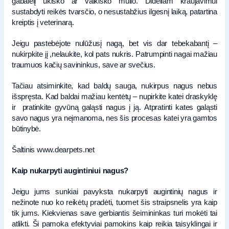
gabalėlį ūkiško ar vaikiško muilo. Dideliam kraujavimui
sustabdyti reikės tvarsčio, o nesustabžius ilgesnį laiką, patartina
kreiptis į veterinarą.
Jeigu pastebėjote nulūžusį nagą, bet vis dar tebekabantį –
nukirpkite jį ,nelaukite, kol pats nukris. Patrumpinti nagai mažiau
traumuos kačių savininkus, save ar svečius.
Tačiau atsiminkite, kad baldų sauga, nukirpus nagus nebus
išspręsta. Kad baldai mažiau kentėtų – nupirkite katei draskyklę
ir pratinkite gyvūną galąsti nagus į ją. Atpratinti kates galąsti
savo nagus yra neįmanoma, nes šis procesas katei yra gamtos
būtinybė.
Šaltinis www.dearpets.net
Kaip nukarpyti augintiniui nagus?
Jeigu jums sunkiai pavyksta nukarpyti augintinių nagus ir
nežinote nuo ko reikėtų pradėti, tuomet šis straipsnelis yra kaip
tik jums. Kiekvienas save gerbiantis šeimininkas turi mokėti tai
atlikti. Ši pamoka efektyviai pamokins kaip reikia taisyklingai ir