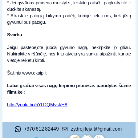
* Jei gyvūnas pradeda muistytis, leiskite pailsėti, paglostykite ir
duokite skanėstą.
* Atraskite patogią laikymo padėtį, kurioje tiek jums, tiek jūsų
gyvūnui bus patogu.
Svarbu
Jeigu pastebėjote juodą gyvūno nagą, nekirpkite jo giliau.
Nukirpkite viršūnėlę, nes kitu atveju yra sunku atpažinti, kurioje
vietoje reikėtų kirpti.
Šaltinis www.ekaip.lt
Labai gražiai visas nagų kirpimo procesas parodytas šiame
filmuke :
http://youtu.be/5YLDQMvskH8
+370 612 82449
zydrojifejalt@gmail.com