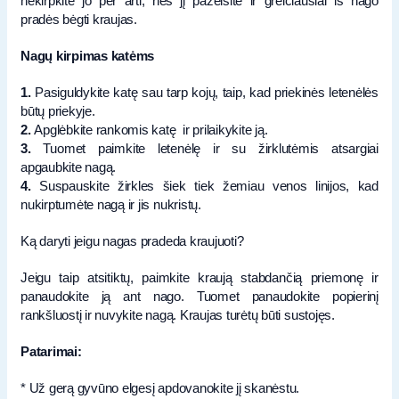
nekirpkite jo per arti, nes jį pažeisite ir greičiausiai iš nago
pradės bėgti kraujas.
Nagų kirpimas katėms
1.
Pasiguldykite katę sau tarp kojų, taip, kad priekinės letenėlės
būtų priekyje.
2.
Apglėbkite rankomis katę ir prilaikykite ją.
3.
Tuomet paimkite letenėlę ir su žirklutėmis atsargiai
apgaubkite nagą.
4.
Suspauskite žirkles šiek tiek žemiau venos linijos, kad
nukirptumėte nagą ir jis nukristų.
Ką daryti jeigu nagas pradeda kraujuoti?
Jeigu taip atsitiktų, paimkite kraują stabdančią priemonę ir
panaudokite ją ant nago. Tuomet panaudokite popierinį
rankšluostį ir nuvykite nagą. Kraujas turėtų būti sustojęs.
Patarimai:
* Už gerą gyvūno elgesį apdovanokite jį skanėstu.