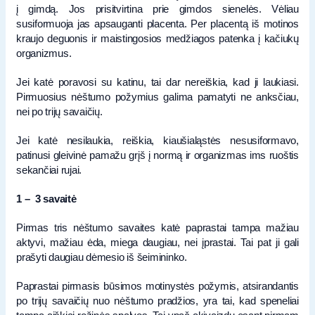
į gimdą. Jos prisitvirtina prie gimdos sienelės. Vėliau
susiformuoja jas apsauganti placenta. Per placentą iš motinos
kraujo deguonis ir maistingosios medžiagos patenka į kačiukų
organizmus.
Jei katė poravosi su katinu, tai dar nereiškia, kad ji laukiasi.
Pirmuosius nėštumo požymius galima pamatyti ne anksčiau,
nei po trijų savaičių.
Jei katė nesilaukia, reiškia, kiaušialąstės nesusiformavo,
patinusi gleivinė pamažu grįš į normą ir organizmas ims ruoštis
sekančiai rujai.
1 – 3 savaitė
Pirmas tris nėštumo savaites katė paprastai tampa mažiau
aktyvi, mažiau ėda, miega daugiau, nei įprastai. Tai pat ji gali
prašyti daugiau dėmesio iš šeimininko.
Paprastai pirmasis būsimos motinystės požymis, atsirandantis
po trijų savaičių nuo nėštumo pradžios, yra tai, kad speneliai