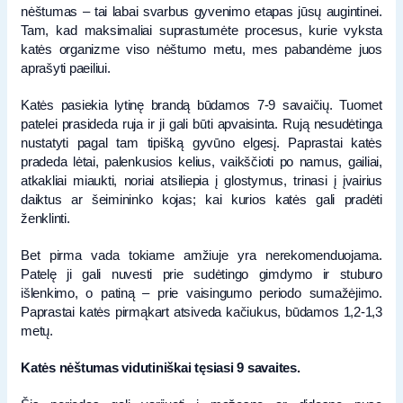
nėštumas – tai labai svarbus gyvenimo etapas jūsų augintinei.
Tam, kad maksimaliai suprastumėte procesus, kurie vyksta
katės organizme viso nėštumo metu, mes pabandėme juos
aprašyti paeiliui.
Katės pasiekia lytinę brandą būdamos 7-9 savaičių. Tuomet
patelei prasideda ruja ir ji gali būti apvaisinta. Rują nesudėtinga
nustatyti pagal tam tipišką gyvūno elgesį. Paprastai katės
pradeda lėtai, palenkusios kelius, vaikščioti po namus, gailiai,
atkakliai miaukti, noriai atsiliepia į glostymus, trinasi į įvairius
daiktus ar šeimininko kojas; kai kurios katės gali pradėti
ženklinti.
Bet pirma vada tokiame amžiuje yra nerekomenduojama.
Patelę ji gali nuvesti prie sudėtingo gimdymo ir stuburo
išlenkimo, o patiną – prie vaisingumo periodo sumažėjimo.
Paprastai katės pirmąkart atsiveda kačiukus, būdamos 1,2-1,3
metų.
Katės nėštumas vidutiniškai tęsiasi 9 savaites.