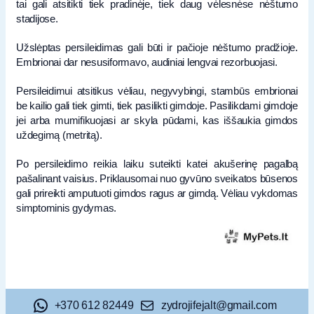
tai gali atsitikti tiek pradinėje, tiek daug vėlesnėse nėštumo
stadijose.
Užslėptas persileidimas gali būti ir pačioje nėštumo pradžioje.
Embrionai dar nesusiformavo, audiniai lengvai rezorbuojasi.
Persileidimui atsitikus vėliau, negyvybingi, stambūs embrionai
be kailio gali tiek gimti, tiek pasilikti gimdoje. Pasilikdami gimdoje
jei arba mumifikuojasi ar skyla pūdami, kas iššaukia gimdos
uždegimą (metritą).
Po persileidimo reikia laiku suteikti katei akušerinę pagalbą
pašalinant vaisius. Priklausomai nuo gyvūno sveikatos būsenos
gali prireikti amputuoti gimdos ragus ar gimdą. Vėliau vykdomas
simptominis gydymas.
+370 612 82449
zydrojifejalt@gmail.com