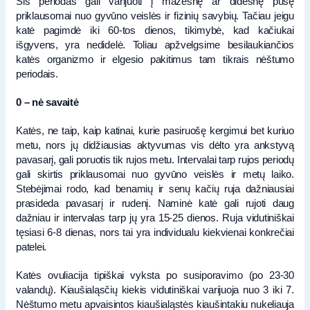
Šis periodas gali varijuoti į mažesnę ar didesnę pusę
priklausomai nuo gyvūno veislės ir fizinių savybių. Tačiau jeigu
katė pagimdė iki 60-tos dienos, tikimybė, kad kačiukai
išgyvens, yra nedidelė. Toliau apžvelgsime besilaukiančios
katės organizmo ir elgesio pakitimus tam tikrais nėštumo
periodais.
0 – nė savaitė
Katės, ne taip, kaip katinai, kurie pasiruošę kergimui bet kuriuo
metu, nors jų didžiausias aktyvumas vis dėlto yra ankstyvą
pavasarį, gali poruotis tik rujos metu. Intervalai tarp rujos periodų
gali skirtis priklausomai nuo gyvūno veislės ir metų laiko.
Stebėjimai rodo, kad benamių ir senų kačių ruja dažniausiai
prasideda pavasarį ir rudenį. Naminė katė gali rujoti daug
dažniau ir intervalas tarp jų yra 15-25 dienos. Ruja vidutiniškai
tęsiasi 6-8 dienas, nors tai yra individualu kiekvienai konkrečiai
patelei.
Katės ovuliacija tipiškai vyksta po susiporavimo (po 23-30
valandų). Kiaušialąsčių kiekis vidutiniškai varijuoja nuo 3 iki 7.
Nėštumo metu apvaisintos kiaušialąstės kiaušintakiu nukeliauja