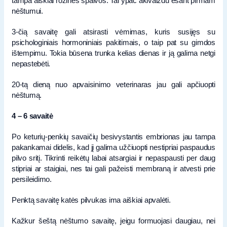
tampa aiškiai rožinės spalvos. Tai ypač akivaizdu esant pirmam
nėštumui.
3-čią savaitę gali atsirasti vėmimas, kuris susijęs su
psichologiniais hormoniniais pakitimais, o taip pat su gimdos
ištempimu. Tokia būsena trunka kelias dienas ir ją galima netgi
nepastebėti.
20-tą dieną nuo apvaisinimo veterinaras jau gali apčiuopti
nėštumą.
4 – 6 savaitė
Po keturių-penkių savaičių besivystantis embrionas jau tampa
pakankamai didelis, kad jį galima užčiuopti nestipriai paspaudus
pilvo sritį. Tikrinti reikėtų labai atsargiai ir nepaspausti per daug
stipriai ar staigiai, nes tai gali pažeisti membraną ir atvesti prie
persileidimo.
Penktą savaitę katės pilvukas ima aiškiai apvalėti.
Kažkur šeštą nėštumo savaitę, jeigu formuojasi daugiau, nei