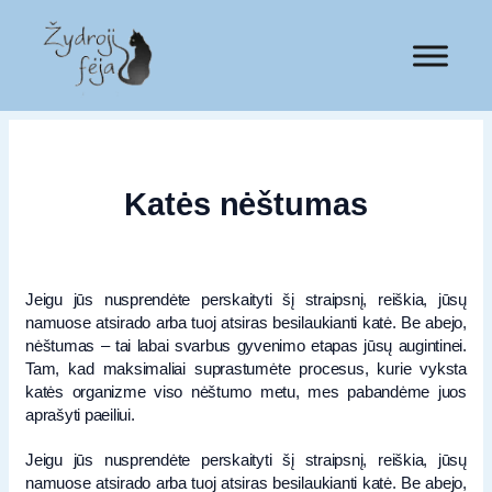
Katės nėštumas
Jeigu jūs nusprendėte perskaityti šį straipsnį, reiškia, jūsų
namuose atsirado arba tuoj atsiras besilaukianti katė. Be abejo,
nėštumas – tai labai svarbus gyvenimo etapas jūsų augintinei.
Tam, kad maksimaliai suprastumėte procesus, kurie vyksta
katės organizme viso nėštumo metu, mes pabandėme juos
aprašyti paeiliui.
Jeigu jūs nusprendėte perskaityti šį straipsnį, reiškia, jūsų
namuose atsirado arba tuoj atsiras besilaukianti katė. Be abejo,