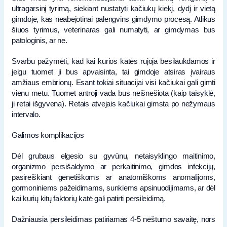
ultragarsinį tyrimą, siekiant nustatyti kačiukų kiekį, dydį ir vietą
gimdoje, kas neabejotinai palengvins gimdymo procesą. Atlikus
šiuos tyrimus, veterinaras gali numatyti, ar gimdymas bus
patologinis, ar ne.
Svarbu pažymėti, kad kai kurios katės rujoja besilaukdamos ir
jeigu tuomet ji bus apvaisinta, tai gimdoje atsiras įvairaus
amžiaus embrionų. Esant tokiai situacijai visi kačiukai gali gimti
vienu metu. Tuomet antroji vada bus neišnešiota (kaip taisyklė,
ji retai išgyvena). Retais atvejais kačiukai gimsta po nežymaus
intervalo.
Galimos komplikacijos
Dėl grubaus elgesio su gyvūnu, netaisyklingo maitinimo,
organizmo persišaldymo ar perkaitinimo, gimdos infekcijų,
pasireiškiant genetiškoms ar anatomiškoms anomalijoms,
gormoniniems pažeidimams, sunkiems apsinuodijimams, ar dėl
kai kurių kitų faktorių katė gali patirti persileidimą.
Dažniausia persileidimas patiriamas 4-5 nėštumo savaitę, nors