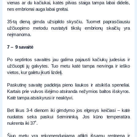
vienas ar du kačiukai, katės pilvas staiga tampa labai didelis,
nes embrionai auga labai greitai.
35-tą dieną gimda užsipildo skysčiu. Tuomet paprasčiausiu
užčiuopimo metodu nustatyti tikslų embrionų skaičių yra
neįmanoma.
7 –
9 savaitė
Po septintos savaitės jau galima pajausti kačiukų judesius ir
užčiuopti jų galvytes. Tuo metu katė tampa nervinga ir ieško
vietos, kur galėtu įkurti lizdelį.
Paskutinę savaitę padidėja pieno liaukos ir atsikiša speneliai.
Kartais prie vulvos išėjimo atsiranda nežymios baltos išskyros.
Katė tampa atsiskyrusi ir neaktyvi.
Bet likus 3-4 dienom iki gimdymo jos elgesys keičiasi – katė
nuolatos seka paskui šeimininką. Jos kūno temperatūra
nukrenta iki 37˚.
Šiuo metu yra rekomenduojama atlikti išsamų rentgeną ir