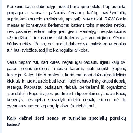
Kai kurių kačių dubenėlyje nuolat būna įpilta ėdalo. Paprastai tai
propaguoja sausais pašarais šeriamų kačių, pasižyminčių
stipria savikontrole (nelinkusių apsiryti), savininkai. RAW (žalia
mėsa) ar konservais šeriamoms katėms toks metodas netiks,
nes pastarieji ėdalai linkę greit gesti. Pernelyg mėgstančioms
užkandžiauti, linkusioms tukti katėms „laisvo priėjimo“ šėrimo
būdas netiks. Be to, net nuolat dubenėlyje paliekamas ėdalas
turi būti šviežias, tad jį reikia reguliariai keisti.
Verta nepamiršti, kad katės negali ilgai badauti. Ilgiau kaip dvi
paras negaunančioms maisto katėms gali sutrikti kepenų
funkcija. Katės kilo iš protėvių, kurie maitinosi dažnai nedideliais
kiekiais ir nuolat turėjo būti liekni, taigi nebuvo linkę kaupti riebalų
atsargų. Paprastai badaujant riebalai perkeliami iš organizmo
„sandėlių“ į kepenis juos perdirbant į lipoproteinus, tačiau kačių
kepenys nesugeba suvaldyti didelio riebalų kiekio, dėl to
gyvūnas suserga kepenų lipidoze (suriebėjimu).
Kaip dažnai šerti senas ar turinčias specialių poreikių
kates?