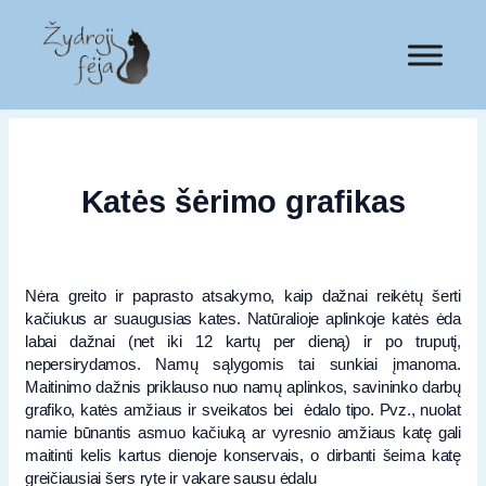
Katės šėrimo grafikas
Nėra greito ir paprasto atsakymo, kaip dažnai reikėtų šerti
kačiukus ar suaugusias kates. Natūralioje aplinkoje katės ėda
labai dažnai (net iki 12 kartų per dieną) ir po truputį,
nepersirydamos. Namų sąlygomis tai sunkiai įmanoma.
Maitinimo dažnis priklauso nuo namų aplinkos, savininko darbų
grafiko, katės amžiaus ir sveikatos bei ėdalo tipo. Pvz., nuolat
namie būnantis asmuo kačiuką ar vyresnio amžiaus katę gali
maitinti kelis kartus dienoje konservais, o dirbanti šeima katę
greičiausiai šers ryte ir vakare sausu ėdalu