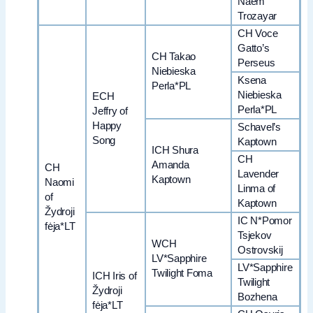
Naem
Trozayar
CH Voce
Gatto’s
CH Takao
Perseus
Niebieska
Ksena
Perla*PL
Niebieska
ECH
Perla*PL
Jeffry of
Happy
Schavel’s
Song
Kaptown
ICH Shura
CH
Amanda
CH
Lavender
Kaptown
Naomi
Linma of
of
Kaptown
Žydroji
IC N*Pomor
fėja*LT
Tsjekov
WCH
Ostrovskij
LV*Sapphire
LV*Sapphire
Twilight Foma
ICH Iris of
Twilight
Žydroji
Bozhena
fėja*LT