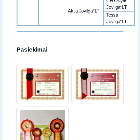
CH Osyris
Jovilga*LT
Aktia Jovilga*LT
Tessa
Jovilga*LT
Pasiekimai