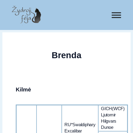
Brenda
Kilmė
GICH(WCF)
Ljutomir
Hilgvars
RU*Swaldiphary
Dunoe
Excalibar