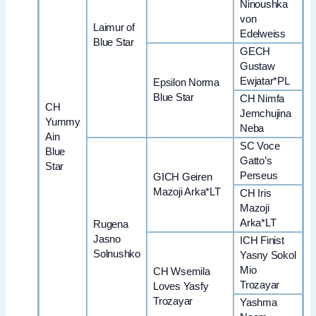
Ninoushka
von
Laimur of
Edelweiss
Blue Star
GECH
Gustaw
Ewjatar*PL
Epsilon Norma
Blue Star
CH Nimfa
CH
Jemchujina
Yummy
Neba
Ain
SC Voce
Blue
Gatto’s
Star
Perseus
GICH Geiren
Mazoji Arka*LT
CH Iris
Mazoji
Arka*LT
Rugena
Jasno
ICH Finist
Solnushko
Yasny Sokol
Mio
CH Wsemila
Trozayar
Loves Yasfy
Trozayar
Yashma