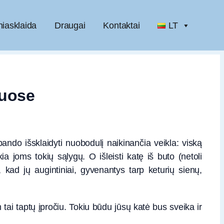
niasklaida
Draugai
Kontaktai
LT
muose
 bando išsklaidyti nuobodulį naikinančia veikla: viską
a joms tokių sąlygų. O išleisti katę iš buto (netoli
 kad jų augintiniai, gyvenantys tarp keturių sienų,
 tai taptų įpročiu. Tokiu būdu jūsų katė bus sveika ir