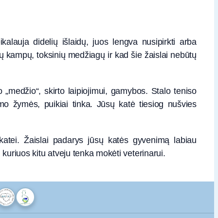
kalauja didelių išlaidų, juos lengva nusipirkti arba
ių kampų, toksinių medžiagų ir kad šie žaislai nebūtų
po „medžio“, skirto laipiojimui, gamybos. Stalo teniso
imo žymės, puikiai tinka. Jūsų katė tiesiog nušvies
 katei. Žaislai padarys jūsų katės gyvenimą labiau
 kuriuos kitu atveju tenka mokėti veterinarui.