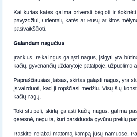
Kai kurias kates galima priversti bėgioti ir šokinėti
pavyzdžiui, Orientalų katės ar Rusų ar kitos mėlyn
pasivaikščioti.
Galandam nagučius
Įrankius, reikalingus galąsti nagus, įsigyti yra būti
kačių, gyvenančių uždarytoje patalpoje, užpuolimo au
Papraščiausias įtaisas, skirtas galąsti nagus, yra stu
įsivaizduoti, kad ji ropščiasi medžiu. Visų šių kons
kačių nagų.
Tokį stulpelį, skirtą galąsti kačių nagus, galima pa
geresnė, negu ta, kuri parsiduoda gyvūnų prekių pa
Raskite nelabai matomą kampą jūsų namuose. Pageida