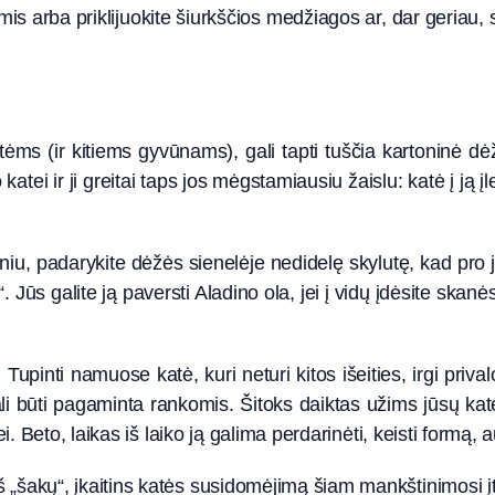
nimis arba priklijuokite šiurkščios medžiagos ar, dar geriau,
tėms (ir kitiems gyvūnams), gali tapti tuščia kartoninė d
o katei ir ji greitai taps jos mėgstamiausiu žaislu: katė į ją 
 padarykite dėžės sienelėje nedidelę skylutę, kad pro ją k
“. Jūs galite ją paversti Aladino ola, jei į vidų įdėsite skan
 Tupinti namuose katė, kuri neturi kitos išeities, irgi priv
ali būti pagaminta rankomis. Šitoks daiktas užims jūsų k
ei. Beto, laikas iš laiko ją galima perdarinėti, keisti formą, 
 „šakų“, įkaitins katės susidomėjimą šiam mankštinimosi įt