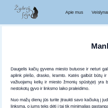
Apie mus
Veislyna
Mank
Daugelis kačių gyvena miesto butuose ir neturi galimy
aplink plėšo, drasko, kramto. Katės galbūt būtų ir 
važiuojamų kelių ir miesto žmonių spūstyje) yra be
nestokotų gyvo ir linksmo laiko praleidimo.
Nuo mažų dienų jūs turite įtraukti savo kačiuką į jud
linksma, o jums teks dėti į tai tik minimalias pastang