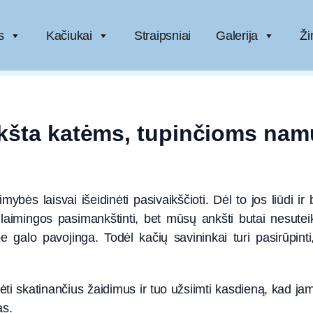
s
Kačiukai
Straipsniai
Galerija
Ži
šta katėms, tupinčioms na
bės laisvai išeidinėti pasivaikščioti. Dėl to jos liūdi ir
laimingos pasimankštinti, bet mūsų ankšti butai nesuteiki
 galo pavojinga. Todėl kačių savininkai turi pasirūpinti,
ėti skatinančius žaidimus ir tuo užsiimti kasdieną, kad jam
as.