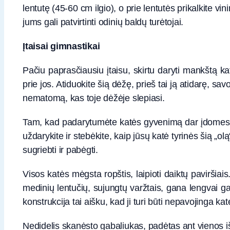
lentutę (45-60 cm ilgio), o prie lentutės prikalkite vi
jums gali patvirtinti odinių baldų turėtojai.
Įtaisai gimnastikai
Pačiu paprasčiausiu įtaisu, skirtu daryti mankštą ka
prie jos. Atiduokite šią dėžę, prieš tai ją atidarę, sav
nematomą, kas toje dėžėje slepiasi.
Tam, kad padarytumėte katės gyvenimą dar įdomesniu,
uždarykite ir stebėkite, kaip jūsų katė tyrinės šią „olą
sugriebti ir pabėgti.
Visos katės mėgsta ropštis, laipioti daiktų paviršiais.
medinių lentučių, sujungtų varžtais, gana lengvai g
konstrukcija tai aišku, kad ji turi būti nepavojinga kat
Nedidelis skanėsto gabaliukas, padėtas ant vienos iš