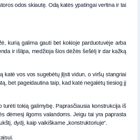
 storos odos skiautę. Odą katės ypatingai vertina ir tai
ėžė, kurią galima gauti bet kokioje parduotuvėje arba
įlenda ir išlipa, medžioja šios dėžės šešėlį ir dar kažką
atė vos vos sugebėtų įlįsti vidun, o viršų stangriai
ėstą, bet pageidautina taip, kad katė negalėtų tiesiog jį
alo turėti tokią galimybę. Paprasčiausia konstrukcija iš
atės dėmesį ilgoms valandoms. Jeigu tai yra paprasta
aukštį, dydį, kaip vaikiškame „konstruktoriuje“.
aisui.