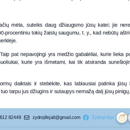
 kačių mėta, suteiks daug džiaugsmo jūsų katei; jie nerei
00-procentiniu tokių žaislų saugumu, t. y., kad nebūtų aštr
erklėje.
. Taip pat nepavojingi yra medžio gabalėliai, kurie lieka 
uoliukai, kurie yra išmetami, kai tik atsiranda sunešioj
formų daiktais ir stebėkite, kas labiausiai patinka jūsų
 tuo tarpu jus džiugins ir sutaupys nemažą dalį jūsų pinigų,
 612 82449
zydrojifejalt@gmail.com
Žydroji fėja