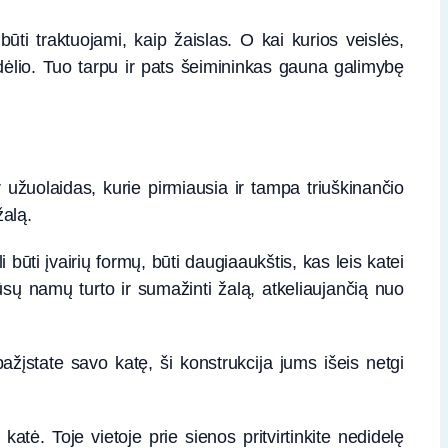
 būti traktuojami, kaip žaislas. O kai kurios veislės,
dėlio. Tuo tarpu ir pats šeimininkas gauna galimybę
ir užuolaidas, kurie pirmiausia ir tampa triuškinančio
žalą.
 būti įvairių formų, būti daugiaaukštis, kas leis katei
jūsų namų turto ir sumažinti žalą, atkeliaujančią nuo
pažįstate savo katę, ši konstrukcija jums išeis netgi
ė. Toje vietoje prie sienos pritvirtinkite nedidelę