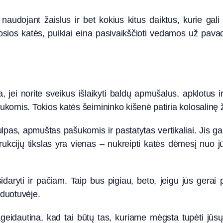
 naudojant žaislus ir bet kokius kitus daiktus, kurie gali
osios katės, puikiai eina pasivaikščioti vedamos už pava
na, jei norite sveikus išlaikyti baldų apmušalus, apklotus 
komis. Tokios katės šeimininko kišenė patiria kolosalinę 
lpas, apmuštas pašukomis ir pastatytas vertikaliai. Jis gali
trukcijų tikslas yra vienas – nukreipti katės dėmesį nuo 
sidaryti ir pačiam. Taip bus pigiau, beto, jeigu jūs gerai 
rduotuvėje.
utina, kad tai būtų tas, kuriame mėgsta tupėti jūsų kat