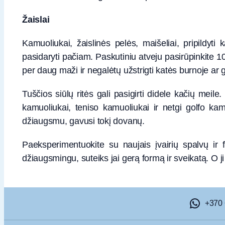
Žaislai
Kamuoliukai, žaislinės pelės, maišeliai, pripildyti
pasidaryti pačiam. Paskutiniu atveju pasirūpinkite 1
per daug maži ir negalėtų užstrigti katės burnoje ar g
Tuščios siūlų ritės gali pasigirti didele kačių meile
kamuoliukai, teniso kamuoliukai ir netgi golfo kam
džiaugsmu, gavusi tokį dovanų.
Paeksperimentuokite su naujais įvairių spalvų ir 
džiaugsmingu, suteiks jai gerą formą ir sveikatą. O ji
+370