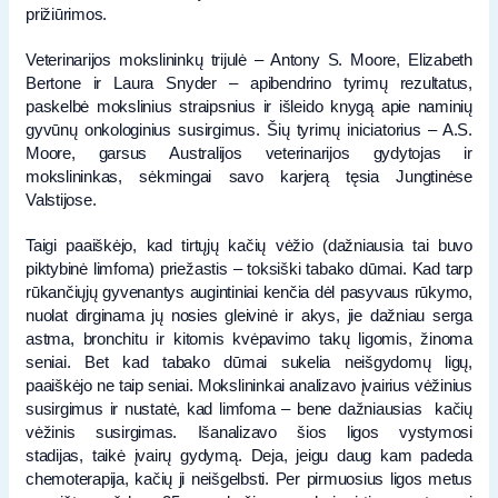
prižiūrimos.
Veterinarijos mokslininkų trijulė – Antony S. Moore, Elizabeth
Bertone ir Laura Snyder – apibendrino tyrimų rezultatus,
paskelbė mokslinius straipsnius ir išleido knygą apie naminių
gyvūnų onkologinius susirgimus. Šių tyrimų iniciatorius – A.S.
Moore, garsus Australijos veterinarijos gydytojas ir
mokslininkas, sėkmingai savo karjerą tęsia Jungtinėse
Valstijose.
Taigi paaiškėjo, kad tirtųjų kačių vėžio (dažniausia tai buvo
piktybinė limfoma) priežastis – toksiški tabako dūmai. Kad tarp
rūkančiųjų gyvenantys augintiniai kenčia dėl pasyvaus rūkymo,
nuolat dirginama jų nosies gleivinė ir akys, jie dažniau serga
astma, bronchitu ir kitomis kvėpavimo takų ligomis, žinoma
seniai. Bet kad tabako dūmai sukelia neišgydomų ligų,
paaiškėjo ne taip seniai. Mokslininkai analizavo įvairius vėžinius
susirgimus ir nustatė, kad limfoma – bene dažniausias kačių
vėžinis susirgimas. Išanalizavo šios ligos vystymosi
stadijas, taikė įvairų gydymą. Deja, jeigu daug kam padeda
chemoterapija, kačių ji neišgelbsti. Per pirmuosius ligos metus