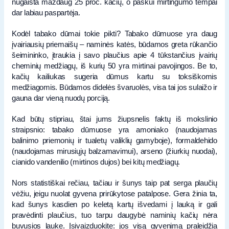
nugaišta maždaug 25 proc. kačių, o paskui mirtingumo tempai
dar labiau paspartėja.
Kodėl tabako dūmai tokie pikti? Tabako dūmuose yra daug
įvairiausių priemaišų – naminės katės, būdamos greta rūkančio
šeimininko, įtraukia į savo plaučius apie 4 tūkstančius įvairių
cheminių medžiagų, iš kurių 50 yra mirtinai pavojingos. Be to,
kačių kailiukas sugeria dūmus kartu su toksiškomis
medžiagomis. Būdamos didelės švaruolės, visa tai jos sulaižo ir
gauna dar vieną nuodų porciją.
Kad būtų stipriau, štai jums žiupsnelis faktų iš mokslinio
straipsnio: tabako dūmuose yra amoniako (naudojamas
balinimo priemonių ir tualetų valiklių gamyboje), formaldehido
(naudojamas mirusiųjų balzamavimui), arseno (žiurkių nuodai),
cianido vandenilio (mirtinos dujos) bei kitų medžiagų.
Nors statistiškai rečiau, tačiau ir šunys taip pat serga plaučių
vėžiu, jeigu nuolat gyvena prirūkytose patalpose. Gera žinia ta,
kad šunys kasdien po keletą kartų išvedami į lauką ir gali
pravėdinti plaučius, tuo tarpu daugybė naminių kačių nėra
buvusios lauke. Įsivaizduokite: jos visą gyvenimą praleidžia