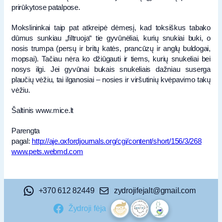
prirūkytose patalpose.
Mokslininkai taip pat atkreipė dėmesį, kad toksiškus tabako
dūmus sunkiau „filtruoja“ tie gyvūnėliai, kurių snukiai buki, o
nosis trumpa (persų ir britų katės, prancūzų ir anglų buldogai,
mopsai). Tačiau nėra ko džiūgauti ir tiems, kurių snukeliai bei
nosys ilgi. Jei gyvūnai bukais snukeliais dažniau suserga
plaučių vėžiu, tai ilganosiai – nosies ir viršutinių kvėpavimo takų
vėžiu.
Šaltinis www.mice.lt
Parengta
pagal:
http://aje.oxfordjournals.org/cgi/content/short/156/3/268
www.pets.webmd.com
+370 612 82449
zydrojifejalt@gmail.com
Žydroji fėja