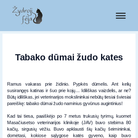
Tabako dūmai žudo kates
Ramus vakaras prie židinio. Pypkės dūmelis. Ant kelių
susirangęs katinas ir šuo prie kojų… Idiliškas vaizdelis, ar ne?
Būtų idiliškas, jei veterinarijos mokslininkai nebūtų tiesiai šviesiai
pareiškę: tabako dūmai žudo naminius gyvūnus augintinius!
Kad tai tiesa, paaiškėjo po 7 metus trukusių tyrimų, kuomet
Masačiusetso veterinarijos klinikoje (JAV) buvo stebima 80
kačių, sirgusių vėžiu. Buvo apklausti šių kačių šeimininkai,
domėtasi, kokiose sąlygose katės gyveno, kaip buvo