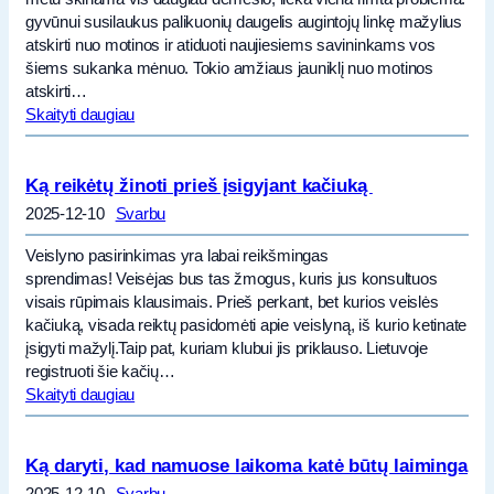
gyvūnui susilaukus palikuonių daugelis augintojų linkę mažylius
atskirti nuo motinos ir atiduoti naujiesiems savininkams vos
šiems sukanka mėnuo. Tokio amžiaus jauniklį nuo motinos
atskirti…
Skaityti daugiau
Ką reikėtų žinoti prieš įsigyjant kačiuką
2025-12-10
Svarbu
Veislyno pasirinkimas yra labai reikšmingas
sprendimas! Veisėjas bus tas žmogus, kuris jus konsultuos
visais rūpimais klausimais. Prieš perkant, bet kurios veislės
kačiuką, visada reiktų pasidomėti apie veislyną, iš kurio ketinate
įsigyti mažylį.Taip pat, kuriam klubui jis priklauso. Lietuvoje
registruoti šie kačių…
Skaityti daugiau
Ką daryti, kad namuose laikoma katė būtų laiminga
2025-12-10
Svarbu