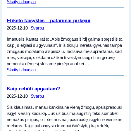
Skaityti daugiau
Etiketo taisyklės – patarimai pirkėjui
2025-12-10
Svarbu
Imanuelis Kantas rašė: „Apie žmogaus širdį galima spręsti iš to,
kaip jis elgiasi su gyvūnais“. Ir iš tikrųjų, neretai gyvūnas tampa
žmogaus moralumo atspindžiu. Tad savaime suprantama, kad
mes, veisėjai, siekdami užtikrinti veislyno augintinių gerovę,
nemenką dėmesį skiriame pirkėjo analizei.…
Skaityti daugiau
Kaip nebūti apgautam?
2025-12-10
Svarbu
Šis klausimas, manau kankina ne vieną žmogų, apsisprendusį
įsigyti veislinį kačiuką. Juk už būsimą augintinį teks sumokėti
nemažus pinigus, o ir šeimos narį pasiruošę įsigyti ne vieniems
metams. Taigi, pabandysiu trumpai išdėstyti, į ką reikėtų