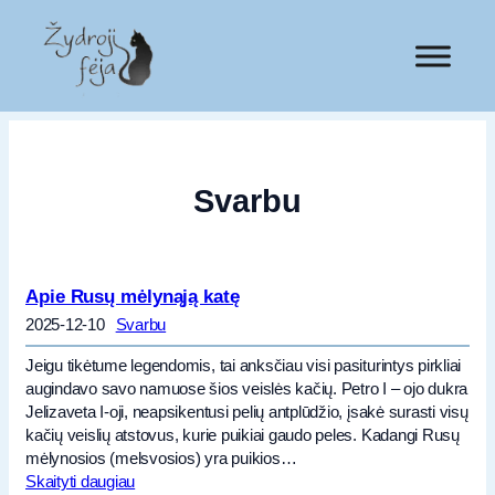
Svarbu
Apie Rusų mėlynąją katę
2025-12-10
Svarbu
Jeigu tikėtume legendomis, tai anksčiau visi pasiturintys pirkliai
augindavo savo namuose šios veislės kačių. Petro I – ojo dukra
Jelizaveta I-oji, neapsikentusi pelių antplūdžio, įsakė surasti visų
kačių veislių atstovus, kurie puikiai gaudo peles. Kadangi Rusų
mėlynosios (melsvosios) yra puikios…
Skaityti daugiau