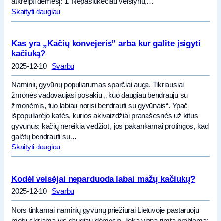
atkreipti dėmesį: 1. Nepasitikėčiau veislynu,…
Skaityti daugiau
Kas yra „Kačių konvejeris” arba kur galite įsigyti
kačiuką?
2025-12-10
Svarbu
Naminių gyvūnų populiarumas sparčiai auga. Tikriausiai
žmonės vadovaujasi posakiu „ kuo daugiau bendrauju su
žmonėmis, tuo labiau norisi bendrauti su gyvūnais“. Ypač
išpopuliarėjo katės, kurios akivaizdžiai pranašesnės už kitus
gyvūnus: kačių nereikia vedžioti, jos pakankamai protingos, kad
galėtų bendrauti su…
Skaityti daugiau
Kodėl veisėjai neparduoda labai mažų kačiukų?
2025-12-10
Svarbu
Nors tinkamai naminių gyvūnų priežiūrai Lietuvoje pastaruoju
metu skiriama vis daugiau dėmesio, lieka viena rimta problema: