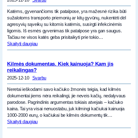
Katėms, gyvenančioms tik patalpose, yra mažesnė rizika būti
sužalotoms transporto priemonių ar kitų gyvūnų, nukentėti dėl
agresyvių sąveikų su kitomis katėmis, susirgti infekcinėmis
ligomis. Iš esmės gyvenimas tik patalpose yra gan saugus.
Tačiau ne visos katės geba prisitaikyti prie tokio…
Skaityti daugiau
Kilmės dokumentas. Kiek kainuoja? Kam jis
reikalingas?
2025-12-10
Svarbu
Neretai ieškodami savo kačiuko žmonės teigia, kad kilmės
dokumentai jiems nėra reikalingi, jie neveis kačių, nedalyvaus
parodose. Pagrindinis argumentas tokiais atvejais – kačiuko
kaina. Tai yra visai nenuostabu, juk kilmingi kačiukai kainuoja
1000-2000 eurų, o kačiukai be kilmės dokumentų tik…
Skaityti daugiau