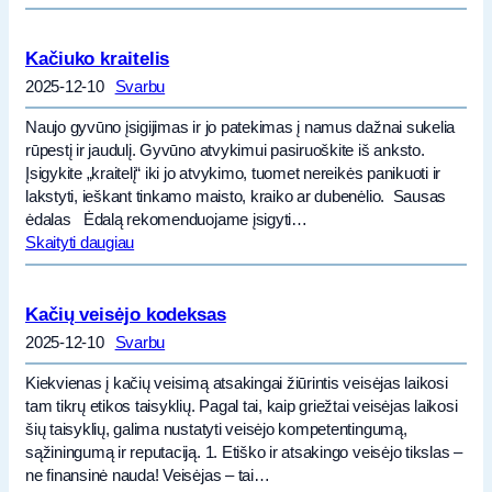
Kačiuko kraitelis
2025-12-10
Svarbu
Naujo gyvūno įsigijimas ir jo patekimas į namus dažnai sukelia
rūpestį ir jaudulį. Gyvūno atvykimui pasiruoškite iš anksto.
Įsigykite „kraitelį“ iki jo atvykimo, tuomet nereikės panikuoti ir
lakstyti, ieškant tinkamo maisto, kraiko ar dubenėlio. Sausas
ėdalas Ėdalą rekomenduojame įsigyti…
Skaityti daugiau
Kačių veisėjo kodeksas
2025-12-10
Svarbu
Kiekvienas į kačių veisimą atsakingai žiūrintis veisėjas laikosi
tam tikrų etikos taisyklių. Pagal tai, kaip griežtai veisėjas laikosi
šių taisyklių, galima nustatyti veisėjo kompetentingumą,
sąžiningumą ir reputaciją. 1. Etiško ir atsakingo veisėjo tikslas –
ne finansinė nauda! Veisėjas – tai…