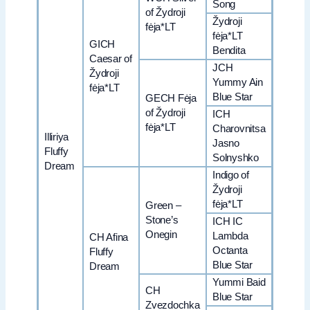
Song
of Žydroji
Žydroji
fėja*LT
fėja*LT
GICH
Bendita
Caesar of
JCH
Žydroji
Yummy Ain
fėja*LT
Blue Star
GECH Fėja
of Žydroji
ICH
fėja*LT
Charovnitsa
Illiriya
Jasno
Fluffy
Solnyshko
Dream
Indigo of
Žydroji
fėja*LT
Green –
Stone’s
ICH IC
Onegin
Lambda
CH Afina
Octanta
Fluffy
Blue Star
Dream
Yummi Baid
CH
Blue Star
Zvezdochka