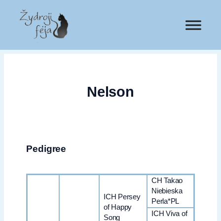
Nelson
Pedigree
CH Takao
Niebieska
ICH Persey
Perla*PL
of Happy
ICH Viva of
Song