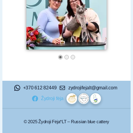
+370 612 82449
zydrojifejalt@gmail.com
Žydroji fėja
© 2025 Žydroji Fėja*LT – Russian blue cattery