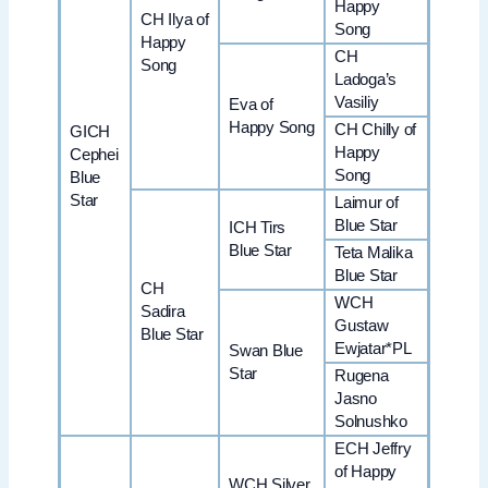
Happy
CH Ilya of
Song
Happy
CH
Song
Ladoga’s
Vasiliy
Eva of
Happy Song
CH Chilly of
GICH
Happy
Cephei
Song
Blue
Star
Laimur of
Blue Star
ICH Tirs
Blue Star
Teta Malika
Blue Star
CH
WCH
Sadira
Gustaw
Blue Star
Ewjatar*PL
Swan Blue
Star
Rugena
Jasno
Solnushko
ECH Jeffry
of Happy
WCH Silver